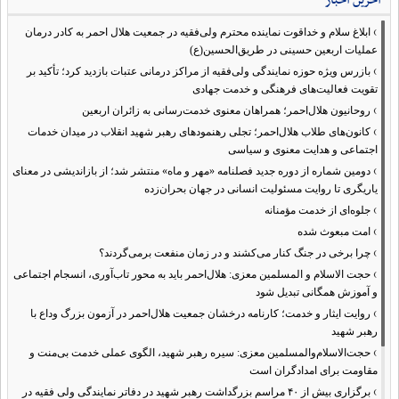
آخرین اخبار
›
ابلاغ سلام و خداقوت نماینده محترم ولی‌فقیه در جمعیت هلال احمر به کادر درمان
عملیات اربعین حسینی در طریق‌الحسین(ع)
›
بازرس ویژه حوزه نمایندگی ولی‌فقیه از مراکز درمانی عتبات بازدید کرد؛ تأکید بر
تقویت فعالیت‌های فرهنگی و خدمت جهادی
›
روحانیون هلال‌احمر؛ همراهان معنوی خدمت‌رسانی به زائران اربعین
›
کانون‌های طلاب هلال‌احمر؛ تجلی رهنمودهای رهبر شهید انقلاب در میدان خدمات
اجتماعی و هدایت معنوی و سیاسی
›
دومین شماره از دوره جدید فصلنامه «مهر و ماه» منتشر شد؛ از بازاندیشی در معنای
یاریگری تا روایت مسئولیت انسانی در جهان بحران‌زده
›
جلوه‌ای از خدمت مؤمنانه
›
امت مبعوث شده
›
چرا برخی در جنگ کنار می‌کشند و در زمان منفعت برمی‌گردند؟
›
حجت الاسلام و المسلمین معزی: هلال‌احمر باید به محور تاب‌آوری، انسجام اجتماعی
و آموزش همگانی تبدیل شود
›
روایت ایثار و خدمت؛ کارنامه درخشان جمعیت هلال‌احمر در آزمون بزرگ وداع با
رهبر شهید
›
حجت‌الاسلام‌والمسلمین معزی: سیره رهبر شهید، الگوی عملی خدمت بی‌منت و
مقاومت برای امدادگران است
›
برگزاری بیش از ۴۰ مراسم بزرگداشت رهبر شهید در دفاتر نمایندگی ولی فقیه در