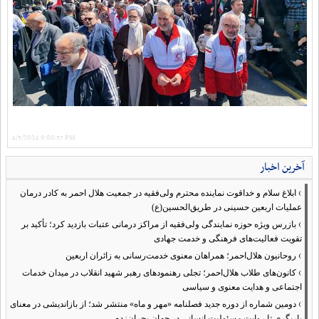
4/5/2024 9:08:57 PM
آخرین اخبار
›
ابلاغ سلام و خداقوت نماینده محترم ولی‌فقیه در جمعیت هلال احمر به کادر درمان
عملیات اربعین حسینی در طریق‌الحسین(ع)
›
بازرس ویژه حوزه نمایندگی ولی‌فقیه از مراکز درمانی عتبات بازدید کرد؛ تأکید بر
تقویت فعالیت‌های فرهنگی و خدمت جهادی
›
روحانیون هلال‌احمر؛ همراهان معنوی خدمت‌رسانی به زائران اربعین
›
کانون‌های طلاب هلال‌احمر؛ تجلی رهنمودهای رهبر شهید انقلاب در میدان خدمات
اجتماعی و هدایت معنوی و سیاسی
›
دومین شماره از دوره جدید فصلنامه «مهر و ماه» منتشر شد؛ از بازاندیشی در معنای
یاریگری تا روایت مسئولیت انسانی در جهان بحران‌زده