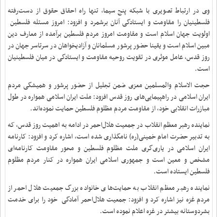
وی در ارتباط تصویری با شبکه پنج سیما، تنها راه احقاق حقوق از دست‌رفته
فلسطینیان را مقاومت و ایستادگی آنان برشمرد و افزود: امروز مسئله فلسطین
اولویت جهان اسلام است و مقاومت امروز مردم فلسطین برآمده از معارف دین
مبین اسلام است و یقینا حضور پرشور مسلمانان و آزادیخواهان در سرتاسر جهان در
روز قدس، عامل موثری در تقویت روحیه مقاومت و ایستادگی در میان فلسطینیان
است.
حجت الاسلام والمسلمین معزی ضمن تجلیل از حضور پرشور و همیشگی مردم
ایران اسلامی در راهپیمایی‌های روز قدس افزود: ملت ایران اسلامی همواره در طول
مبازرات انقلابی خود، از مقاومت مردم مظلوم فلسطین حمایت نموده‌اند.
نماینده رهبر معظم انقلاب در جمعیت هلال‌احمر در ادامه به اهمیت روز قدس، که
به تدبیر حضرت امام خمینی‌(ره) نامگذاری شده است،‌ اشاره کرد و افزود: کارنامه
ایران اسلامی در یاری‌گری ملت‌ مظلوم فلسطین و محور مقاومت کارنامه‌ای
مشخص و معین است و جمهوری اسلامی ایران همواره در کنار مردم مظلوم
فلسطین ایستاده است.
نماینده رهبر معظم انقلاب به حمایت‌های خانواده بزرگ جمعیت هلال احمر از
مردم غزه نیز اشاره کرد و افزود: جمعیت هلال‌احمر آمادگی خود را برای خدمت
بشردوستانه بیشتر در غزه اعلام نموده است.