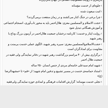
›
جلوه‌ای از خدمت مؤمنانه
›
امت مبعوث شده
›
چرا برخی در جنگ کنار می‌کشند و در زمان منفعت برمی‌گردند؟
›
حجت الاسلام و المسلمین معزی: هلال‌احمر باید به محور تاب‌آوری، انسجام اجتماعی
و آموزش همگانی تبدیل شود
›
روایت ایثار و خدمت؛ کارنامه درخشان جمعیت هلال‌احمر در آزمون بزرگ وداع با
رهبر شهید
›
حجت‌الاسلام‌والمسلمین معزی: سیره رهبر شهید، الگوی عملی خدمت بی‌منت و
مقاومت برای امدادگران است
›
برگزاری بیش از ۴۰ مراسم بزرگداشت رهبر شهید در دفاتر نمایندگی ولی فقیه در
جمعیت هلال احمر
›
شهید امام سیدعلی خامنه‌ای مردی از جنس انسان ۲۵۰ ساله
›
امتداد حماسه‌ی خدمت در مسیر تشییع و تدفین امام شهید؛ از «قم» تا «مشهدالرضا
(ع)»
›
تجلی خدمت مومنانه؛ گزارش اقدامات فرهنگی و امدادی حوزه نمایندگی ولی‌فقیه
در هلال‌احمر در آیین وداع و تشییع پیکر مطهر رهبر شهید
›
حجت‌الاسلام والمسلمین محمدحسین معزی: بعثت امروز مردم ایران تنها در قاب
قیام عاشورا قابل تفسیر است
›
آمادگی همه‌جانبه معاونت فرهنگی حوزه نمایندگی ولی‌فقیه هلال‌احمر برای
خدمت‌رسانی در مراسم تشییع پیکر مطهر رهبر شهید