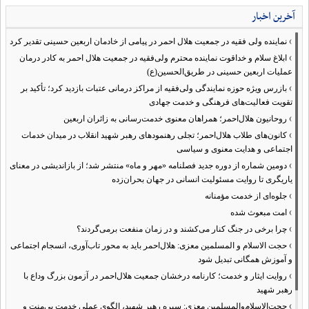
آخرین اخبار
›
نماینده ولی فقیه در جمعیت هلال احمر در پیامی از خادمان اربعین حسینی تقدیر کرد
›
ابلاغ سلام و خداقوت نماینده محترم ولی‌فقیه در جمعیت هلال احمر به کادر درمان
عملیات اربعین حسینی در طریق‌الحسین(ع)
›
بازرس ویژه حوزه نمایندگی ولی‌فقیه از مراکز درمانی عتبات بازدید کرد؛ تأکید بر
تقویت فعالیت‌های فرهنگی و خدمت جهادی
›
روحانیون هلال‌احمر؛ همراهان معنوی خدمت‌رسانی به زائران اربعین
›
کانون‌های طلاب هلال‌احمر؛ تجلی رهنمودهای رهبر شهید انقلاب در میدان خدمات
اجتماعی و هدایت معنوی و سیاسی
›
دومین شماره از دوره جدید فصلنامه «مهر و ماه» منتشر شد؛ از بازاندیشی در معنای
یاریگری تا روایت مسئولیت انسانی در جهان بحران‌زده
›
جلوه‌ای از خدمت مؤمنانه
›
امت مبعوث شده
›
چرا برخی در جنگ کنار می‌کشند و در زمان منفعت برمی‌گردند؟
›
حجت الاسلام و المسلمین معزی: هلال‌احمر باید به محور تاب‌آوری، انسجام اجتماعی
و آموزش همگانی تبدیل شود
›
روایت ایثار و خدمت؛ کارنامه درخشان جمعیت هلال‌احمر در آزمون بزرگ وداع با
رهبر شهید
›
حجت‌الاسلام‌والمسلمین معزی: سیره رهبر شهید، الگوی عملی خدمت بی‌منت و