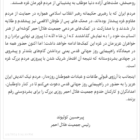
روحبخش، ملت‌های آزاده دنیا موظف به پشتیبانی از مردم قهرمان غزه هستند.
مردم ایران که با رهبری حکیمانه رهبر انقلاب اسلامی همواره در حمایت از مردم
مقاوم غزه پیشتاز بوده‌اند، در محک های پس از طوفان الاقصی نیز پیشقدم و طلایه
دار شدند و با مشارکت در کمک‌های مردمی جمعیت هلال‌احمر گوشه‌ای از هنر
انسانیت خود را به نمایش گذاشتند که ان شاء الله تا پیروزی نهایی برادران و
خواهران عزیزمان در غزه این کمک‌ها ادامه خواهد داشت؛ اما اکنون حضور همه ما
در میعادگاه راهپیمایی روز جهانی قدس یعنی برداشتن گام‌های بلندتر و پیشروی
در جهادی بشردوستانه که نتیجه آن افتخار شریک شدن با پیروزی مردم بزرگ غزه
است.
اینجانب با آرزوی قبولی طاعات و عبادات هموطنان روزه‌دار، مردم نیک اندیش ایران
عزیز را به حضور در راهپیمایی روز جهانی قدس دعوت می‌کنم تا در کنار داوطلبان،
امدادگران و کارکنان خدوم جمعیت هلال احمر روزی بزرگ را برای بشردوستی رقم
بزنند.
پیرحسین کولیوند
رئیس جمعیت هلال احمر
4/4/2024 8:54:55 PM