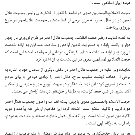
مردم ایران اسلامی است.
حجت الاسلام‌والمسلمین معزی در ادامه با تقدیر از تلاش‌های رئیس جمعیت هلال
احمر در دو سال اخیر، به مرور برخی از فعالیت‌های جمعیت هلال‌احمر در طرح
نوروزی پرداخت.
به گفته نماینده رهبر معظم انقلاب، جمعیت هلال احمر در طرح نوروزی در چهار
هزار و پانصد پایگاه با محوریت تامین آرامش و سلامت مسافران به ارائه خدمت
می‌پردازد و ارائه خدمات جاده‌ای، فرهنگی، درمانی از جمله فعالیت‌هایی است که
حجت الاسلام‌والمسلمین معزی در این نشست به آن اشاره کرد.
نماینده ولی فقیه در جمعیت هلال احمر در بخش دیگری از سخنان خود با اشاره به
برخی از اهداف نهضت صلیب سرخ، هلال احمر را نهادی مردمی و برای مردم
دانست و تصریح کرد: این نهاد خدمتگزار در جهت ترویج مهر و مهربانی و تسکین
آلام بشری در عین حفظ کرامت، به دل‌ها و جان‌های دردمند آرامش می‌بخشد.
حجت الاسلام والمسلمین معزی با بیان اینکه اهداف و اصول جمعیت هلال احمر
مورد تایید و تاکید اسلام است، اضافه کرد: این مفاهیم ارزشی هم برآمده و مورد
تاکید دین مبین اسلام است، چرا که خلق، عیال خداوند هستند و خدمت به مردم،
راه قرب به درگاه الهی است .
وی در پایان خدمتگزاری به مردم در ماه مبارک رمضان را یک فرصت ارزشمند