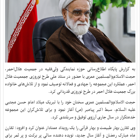
به گزارش پایگاه اطلاع‌رسانی حوزه نمایندگی ولی‌فقیه در جمعیت هلال‌احمر،
حجت الاسلام‌والمسلمین معزی با حضور در ستاد ملی طرح نوروزی جمععیت هلال
احمر، عملکرد این مجموعه را جهادی و فعالانه توصیف نمود و از تلاش‌های خانواده
بزرگ جمعیت هلال احمر در طرح نوروزی قدردانی کرد.
حجت الاسلام‌والمسلمین معزی سخنان خود را با تبریک میلاد امام حسن مجتبی
علیه السلام، سبط اکبر پیامبر (ص) آغاز نمود و برای تلاش‌گران این مجموعه
خدمتگزار در سال جاری آرزوی توفیق و سربلندی کرد.
وی تقارن بهار طبیعت و بهار قرآنی را یک رویداد معنادار عنوان کرد و افزود: تقارن
ماه مبارک رمضان و آغاز سال جدید، نویده دهنده سالی پر برکت و پر ثمر برای