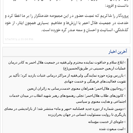
دانست و افزود:
پروردگار را شاکریم که نعمت حضور در این مجمومه خدمتگزار را بر ما اعطا کرد و
خدمت در جمعیت هلال احمر با ارزش‌ها و مفاهیم بسیاری همچون ایثار، از خود
گذشتگی، انسانیت و احسان و سعه صدر گره خورده است.
3/26/2024 4:55:00 PM
آخرین اخبار
›
ابلاغ سلام و خداقوت نماینده محترم ولی‌فقیه در جمعیت هلال احمر به کادر درمان
عملیات اربعین حسینی در طریق‌الحسین(ع)
›
بازرس ویژه حوزه نمایندگی ولی‌فقیه از مراکز درمانی عتبات بازدید کرد؛ تأکید بر
تقویت فعالیت‌های فرهنگی و خدمت جهادی
›
روحانیون هلال‌احمر؛ همراهان معنوی خدمت‌رسانی به زائران اربعین
›
کانون‌های طلاب هلال‌احمر؛ تجلی رهنمودهای رهبر شهید انقلاب در میدان خدمات
اجتماعی و هدایت معنوی و سیاسی
›
دومین شماره از دوره جدید فصلنامه «مهر و ماه» منتشر شد؛ از بازاندیشی در معنای
یاریگری تا روایت مسئولیت انسانی در جهان بحران‌زده
›
جلوه‌ای از خدمت مؤمنانه
›
امت مبعوث شده