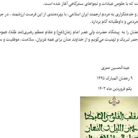
ست که با خلوص عبادات و نجواهای سحرگاهی آغاز شده است.
و خدمتگزاری به مردم ارجمند ایران اسلامی، با بهره‌مندی از این فرصت ارزشمند ، در 
ی و داوطلبانه گام بردارد.
رمضان را به پیشگاه حضرت ولی عصر امام زمان(عج) و مقام معظم رهبری(مد ظله)، هموط
احمر تبریک و تهنیت می‌گویم و از خداوند منان برای همه عزیزان، سلامت، موفقیت و سر
عبدالحسین معزی
۹ رمضان المبارک ۱۴۴۵
یکم فروردین ماه ۱۴۰۳