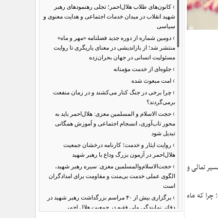
›
کانون‌های طلاب هلال‌احمر؛ تجلی رهنمودهای رهبر
شهید انقلاب در میدان خدمات اجتماعی و هدایت معنوی و
سیاسی
›
دومین شماره از دوره جدید فصلنامه «مهر و ماه»
منتشر شد؛ از بازاندیشی در معنای یاریگری تا روایت
مسئولیت انسانی در جهان بحران‌زده
›
جلوه‌ای از خدمت مؤمنانه
›
امت مبعوث شده
›
چرا برخی در جنگ کنار می‌کشند و در زمان منفعت
برمی‌گردند؟
›
حجت الاسلام و المسلمین معزی: هلال‌احمر باید به
محور تاب‌آوری، انسجام اجتماعی و آموزش همگانی
تبدیل شود
›
روایت ایثار و خدمت؛ کارنامه درخشان جمعیت
هلال‌احمر در آزمون بزرگ وداع با رهبر شهید
›
یر تعالی و
حجت‌الاسلام‌والمسلمین معزی: سیره رهبر شهید،
الگوی عملی خدمت بی‌منت و مقاومت برای امدادگران
است
ت؛ چرا که ماه
›
برگزاری بیش از ۴۰ مراسم بزرگداشت رهبر شهید در
دفاتر نمایندگی ولی فقیه در جمعیت هلال احمر