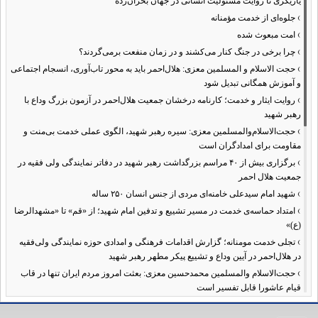
یاریگری تا روایت مسئولیت انسانی در جهان بحران‌زده
›
جلوه‌ای از خدمت مؤمنانه
›
امت مبعوث شده
›
چرا برخی در جنگ کنار می‌کشند و در زمان منفعت برمی‌گردند؟
›
حجت الاسلام و المسلمین معزی: هلال‌احمر باید به محور تاب‌آوری، انسجام اجتماعی
و آموزش همگانی تبدیل شود
›
روایت ایثار و خدمت؛ کارنامه درخشان جمعیت هلال‌احمر در آزمون بزرگ وداع با
رهبر شهید
›
حجت‌الاسلام‌والمسلمین معزی: سیره رهبر شهید، الگوی عملی خدمت بی‌منت و
مقاومت برای امدادگران است
›
برگزاری بیش از ۴۰ مراسم بزرگداشت رهبر شهید در دفاتر نمایندگی ولی فقیه در
جمعیت هلال احمر
›
شهید امام سیدعلی خامنه‌ای مردی از جنس انسان ۲۵۰ ساله
›
امتداد حماسه‌ی خدمت در مسیر تشییع و تدفین امام شهید؛ از «قم» تا «مشهدالرضا
(ع)»
›
تجلی خدمت مومنانه؛ گزارش اقدامات فرهنگی و امدادی حوزه نمایندگی ولی‌فقیه
در هلال‌احمر در آیین وداع و تشییع پیکر مطهر رهبر شهید
›
حجت‌الاسلام والمسلمین محمدحسین معزی: بعثت امروز مردم ایران تنها در قاب
قیام عاشورا قابل تفسیر است
›
آمادگی همه‌جانبه معاونت فرهنگی حوزه نمایندگی ولی‌فقیه هلال‌احمر برای