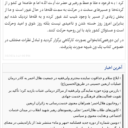
کرد: به فرموده مقام معظم رهبری حضرت آیت الله امام خامنه‌ای کشور از
گردنه‌ها و مسیرهای سخت در حرکت به سمت قله‌ها در حال عبور است و ما از
بخش زیادی از مسیر با وجود شیب‌ تند عبور کرده و به قله‌ها نزدیک شده ایم
بنابراین امروز روز خسته شدن و ناامیدی نیست بلکه روز شوق و امید وحرکت
است و مسئولان کشور باید با این روحیه حرکت کنند.
در این دورهمی‌کتابخوانی بصورت کارگاهی برگزار گردید و تبادل نظرات مختلف در
خصوص کتاب یک ون شبهه صورت پذیرفت.
2/8/2024 1:47:00 PM
آخرین اخبار
›
ابلاغ سلام و خداقوت نماینده محترم ولی‌فقیه در جمعیت هلال احمر به کادر درمان
عملیات اربعین حسینی در طریق‌الحسین(ع)
›
بازرس ویژه حوزه نمایندگی ولی‌فقیه از مراکز درمانی عتبات بازدید کرد؛ تأکید بر
تقویت فعالیت‌های فرهنگی و خدمت جهادی
›
روحانیون هلال‌احمر؛ همراهان معنوی خدمت‌رسانی به زائران اربعین
›
کانون‌های طلاب هلال‌احمر؛ تجلی رهنمودهای رهبر شهید انقلاب در میدان خدمات
اجتماعی و هدایت معنوی و سیاسی
›
دومین شماره از دوره جدید فصلنامه «مهر و ماه» منتشر شد؛ از بازاندیشی در معنای