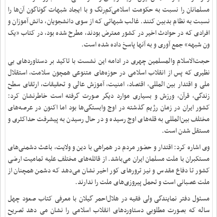
مسلمانان را نسبت به حکومت اسلامی‌کم‌رنگ و با ایجاد شبهات گوناگون آن‌ها را
نسبت به نظام بدبین کنند. غالب شبهاتی که از سوی دانشجویان، دانش آموزان و
افرادی که در حوادث اخیر در کشور معترض بودند، مطرح شده بود، در کتاب «یک
ون شبهه» جمع آوری و به آنها پاسخ داده شده است.
حجت‌الاسلام والمسلمین چهری در ادامه این نشست با تاکید بر دستاوردهای بی
نظیری که پس از انقلاب اسلامی در حوزه‌های متنوعی همچون سلامت، استقلال
ملی و اقتدار بین المللی، اقتصاد، امنیت، آموزش عالی و تحقیقات، ارتقای سطح
زندگی، قرآن، ورزش و بسیاری موارد دیگر صورت گرفته است خاطرنشان کرد:
کشور ایران در زمان رژیم گذشته در اوج وابستگی‌ها بود اما اکنون در عرصه‌های
مختلف بین‌المللی به قله‌های اوج رسیده و در حال رسیدن به پیشرفت حداکثری و
مستقل شدن است.
وی اشاره کرد: اقتدار و حضور مردم در همراهی با دین و ولایت، باعث دشمنی‌های
مستکبران با ملت مسلمان ایران می‌باشد. از قائله‌های مختلف علیه تمامیت ارضی
کشور تا دفاع مقدس و نیز ترورهای کور اخیر نشان می‌دهد که دشمن همچنان از
ملت عصبانی است و تحمل پیروزی‌های ملت را ندارند.
مسئول دفتر نمایندگی ولی فقیه در هلال‌احمر گیلان با معرفی کتاب صعود چهل
ساله که بصورت مطلوبی دستاوردهای انقلاب اسلامی را نشان می دهد تصریح