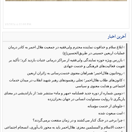
1/8/2024 4:32:00 PM
آخرین اخبار
›
ابلاغ سلام و خداقوت نماینده محترم ولی‌فقیه در جمعیت هلال احمر به کادر درمان
عملیات اربعین حسینی در طریق‌الحسین(ع)
›
بازرس ویژه حوزه نمایندگی ولی‌فقیه از مراکز درمانی عتبات بازدید کرد؛ تأکید بر
تقویت فعالیت‌های فرهنگی و خدمت جهادی
›
روحانیون هلال‌احمر؛ همراهان معنوی خدمت‌رسانی به زائران اربعین
›
کانون‌های طلاب هلال‌احمر؛ تجلی رهنمودهای رهبر شهید انقلاب در میدان خدمات
اجتماعی و هدایت معنوی و سیاسی
›
دومین شماره از دوره جدید فصلنامه «مهر و ماه» منتشر شد؛ از بازاندیشی در معنای
یاریگری تا روایت مسئولیت انسانی در جهان بحران‌زده
›
جلوه‌ای از خدمت مؤمنانه
›
امت مبعوث شده
›
چرا برخی در جنگ کنار می‌کشند و در زمان منفعت برمی‌گردند؟
›
حجت الاسلام و المسلمین معزی: هلال‌احمر باید به محور تاب‌آوری، انسجام اجتماعی