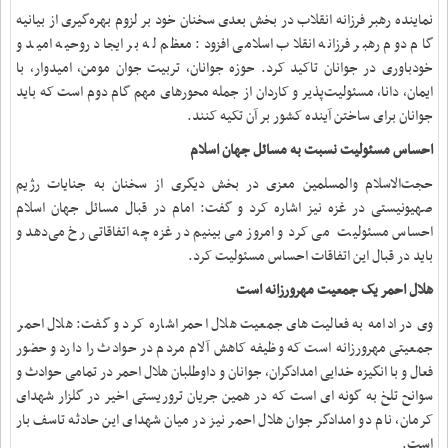
نماینده رهبر فرزانه انقلاب در بخش بعدی سخنان خود بر لزوم بهره‌گیری از بیانیه
گام دوم رهبر فرزانه انقلاب اسلامی افزود: معظم له بر ایجاد روحیه امید و
خودباوری در جوانان تاکید کرد. حوزه جوانان، تربیت جوان مومن، امیدوار، با
ایمان، دانا، مسئولیت‌پذیر و کاردان از جمله محورهای مهم گام دوم است که باید
جوانان برای ساختن آینده کشور بر آن تکیه کنند.
احساس مسئولیت نسبت به مسائل جهان اسلام
حجت‌الاسلام والمسلمین معزی در بخش دیگری از سخنان به جنایات رژیم
صهیونیستی در غزه نیز اشاره کرد و گفت: امام در قبال مسائل جهان اسلام
احساس مسئولیت می کرد و امروز می بینیم در غزه چه اتفاقاتی رخ می‌دهد و
باید در قبال این اتفاقات احساس مسئولیت کرد.
هلال احمر یک جمعیت مهرورزانه است
وی در ادامه به فعالیت‌های جمعیت هلال احمر اشاره کرد و گفت: هلال احمر
جمعیتی مهرورزانه است که وظیفه کاهش آلام مردم در حوادث را دارد و حضور
فعال و با انگیزه خدایی امدادگران، جوانان و داوطلبان هلال احمر در تمامی حوادث و
سوانح تلخ به گونه ای است که در همین جریان تروریستی اخیر در گلزار شهدای
کرمان، نام دو امدادگر جوان هلال احمر نیز در میان شهدای این حادثه تاسف بار
است.