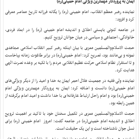
ایمان به پروردگار مهمترین ویژگی امام خمینی(ره)
نماینده رهبر معظم انقلاب، امام خمینی (ره) را یگانه فرزانه تاریخ معاصر معرفی
کرد و افزود:
در جامعه کنونی بایستی اخلاق و اندیشه امام خمینی (ره) را در ابعاد فردی،
خانوادگی، اجتماعی و سیاسی در میان جوانان ترویج کنیم.
حجت الاسلام‌والمسلمین معزی با بیان اینکه رهبر کبیر انقلاب اسلامی مجاهدی
نمونه و بی‌مانند بود، تصریح کرد: امام خمینی(ره) در برابر طاغوت زمانه بپاخاست
و تا استقرار نظام اسلامی حرکت عظیم انقلابی مردم را با تکیه بر وعده نصرت الهی
هدایت کرد.
نماینده ولی فقیه در جمعیت هلال احمر ایمان به خدا و امید را از دیگر ویژگی‌های
امام خمینی(ره) دانست و اضافه کرد: ایمان به پروردگار مهمترین ویژگی امام
خمینی(ره) بود و امام راحل ارتباط عارفانه‌ای با خدا داشت و امید امام برگرفته از
همین رابطه بود.
حجت الاسلام‌والمسلمین معزی در تکمیل سخنان خود با تاکید بر اهمیت ترویج
اخلاق و اندیشه امام خمینی(ره) در جامعه گفت: امروز امام خمینی (ره) برای
نسل جوان ناشناخته است و این یک حقیقت است.