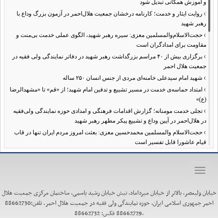
و آموزش همگانی تبدیل شود
›
روایت ایثار و خدمت؛ کارنامه درخشان جمعیت هلال‌احمر در آزمون بزرگ وداع با
رهبر شهید
›
حجت‌الاسلام‌والمسلمین معزی: سیره رهبر شهید، الگوی عملی خدمت بی‌منت و
مقاومت برای امدادگران است
›
برگزاری بیش از ۴۰ مراسم بزرگداشت رهبر شهید در دفاتر نمایندگی ولی فقیه در
جمعیت هلال احمر
›
شهید امام سیدعلی خامنه‌ای مردی از جنس انسان ۲۵۰ ساله
›
امتداد حماسه‌ی خدمت در مسیر تشییع و تدفین امام شهید؛ از «قم» تا «مشهدالرضا
(ع)»
›
تجلی خدمت مومنانه؛ گزارش اقدامات فرهنگی و امدادی حوزه نمایندگی ولی‌فقیه
در هلال‌احمر در آیین وداع و تشییع پیکر مطهر رهبر شهید
›
حجت‌الاسلام والمسلمین محمدحسین معزی: بعثت امروز مردم ایران تنها در قاب
قیام عاشورا قابل تفسیر است
›
آمادگی همه‌جانبه معاونت فرهنگی حوزه نمایندگی ولی‌فقیه هلال‌احمر برای
خدمت‌رسانی در مراسم تشییع پیکر مطهر رهبر شهید
Toggle
›
طنین نوای حسینی در ساختمان صلح؛ ویژه‌برنامه‌های عزاداری دهه اول محرم در
navigation
هلال‌احمر آغاز شد
خیابان ولیعصر، بالاتر از خیابان میرداماد، نبش خیابان رشید یاسمی، ساختمان مرکزی جمعیت هلال
›
نماینده ولی‌فقیه در هلال‌احمر: حراست اثرگذار، پشتوانه سرمایه اجتماعی است /
احمر جمهوری اسلامی ایران، حوزه نمایندگی ولی فقیه در جمعیت هلال احمر. تلفن:88662730
هدف حکومت اسلامی، ساخت جامعه‌ای برای «خلیفه‌الله» شدن انسان‌هاست
،88662729 فکس: 88662732