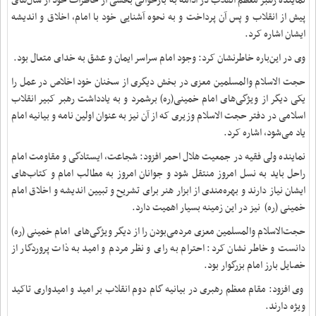
نماینده رهبر معظم انقلاب در ادامه به بازخوانی بخشی از خاطرات خود از سال‌های
پیش از انقلاب و پس آن پرداخت و به نحوه آشنایی خود با امام، اخلاق و اندیشه
ایشان اشاره کرد.
وی در این‌باره خاطرنشان کرد: وجود امام سراسر ایمان و عشق به خدای متعال بود.
حجت الاسلام والمسلمین معزی در بخش دیگری از سخنان خود اخلاص در عمل را
یکی دیگر از ویژگی‌های امام خمینی(ره) برشمرد و به یادداشت رهبر کبیر انقلاب
اسلامی در دفتر حجت الاسلام وزیری که از آن نیز به عنوان اولین نامه و بیانیه امام
یاد می‌شود، اشاره کرد.
نماینده ولی فقیه در جمعیت هلال احمر افزود: شجاعت، ایستادگی و مقاومت امام
راحل باید به نسل امروز منتقل شود و جوانان امروز به مطالب امام و کتاب‌های
ایشان نیاز دارند و بهره‌مندی از ابزار هنر برای تشریح و تبیین اندیشه و اخلاق امام
خمینی (ره) نیز در این زمینه بسیار اهمیت دارد.
حجت‌الاسلام والمسلمین معزی مردمی‌بودن را از دیگر ویژگی‌های امام خمینی (ره)
دانست و خاطر نشان کرد: احترام به رای و نظر مردم و امید به ذات پروردگار از
خصایل بارز امام بزرگوار بود.
وی افزود: مقام معظم رهبری در بیانیه گام دوم انقلاب بر امید و امیدواری تاکید
ویژه دارند.