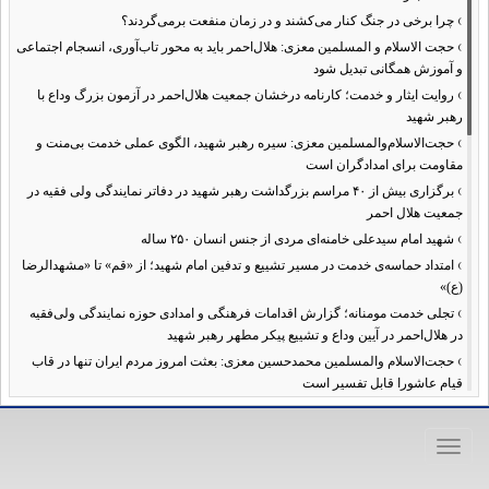
›
چرا برخی در جنگ کنار می‌کشند و در زمان منفعت برمی‌گردند؟
›
حجت الاسلام و المسلمین معزی: هلال‌احمر باید به محور تاب‌آوری، انسجام اجتماعی
و آموزش همگانی تبدیل شود
›
روایت ایثار و خدمت؛ کارنامه درخشان جمعیت هلال‌احمر در آزمون بزرگ وداع با
رهبر شهید
›
حجت‌الاسلام‌والمسلمین معزی: سیره رهبر شهید، الگوی عملی خدمت بی‌منت و
مقاومت برای امدادگران است
›
برگزاری بیش از ۴۰ مراسم بزرگداشت رهبر شهید در دفاتر نمایندگی ولی فقیه در
جمعیت هلال احمر
›
شهید امام سیدعلی خامنه‌ای مردی از جنس انسان ۲۵۰ ساله
›
امتداد حماسه‌ی خدمت در مسیر تشییع و تدفین امام شهید؛ از «قم» تا «مشهدالرضا
(ع)»
›
تجلی خدمت مومنانه؛ گزارش اقدامات فرهنگی و امدادی حوزه نمایندگی ولی‌فقیه
در هلال‌احمر در آیین وداع و تشییع پیکر مطهر رهبر شهید
›
حجت‌الاسلام والمسلمین محمدحسین معزی: بعثت امروز مردم ایران تنها در قاب
قیام عاشورا قابل تفسیر است
›
آمادگی همه‌جانبه معاونت فرهنگی حوزه نمایندگی ولی‌فقیه هلال‌احمر برای
خدمت‌رسانی در مراسم تشییع پیکر مطهر رهبر شهید
Toggle
›
طنین نوای حسینی در ساختمان صلح؛ ویژه‌برنامه‌های عزاداری دهه اول محرم در
navigation
هلال‌احمر آغاز شد