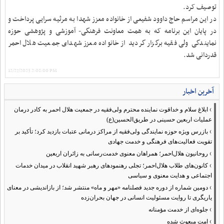
توصیف کرد.
در این مراسم حاج داوود شفیعی از خانواده معزز شهدا به مرثیه سرایی پرداخت و
در پایان این برنامه که به همت معاونت فرهنگی- آموزشی و پژوهشی حوزه
نمایندگی ولی فقیه برگزار گردید از خانواده معزز شهدای جمعیت هلال احمر
قدردانی شد.
12/27/2023 2:08:00 PM
آخرین اخبار
›
ابلاغ سلام و خداقوت نماینده محترم ولی‌فقیه در جمعیت هلال احمر به کادر درمان
عملیات اربعین حسینی در طریق‌الحسین(ع)
›
بازرس ویژه حوزه نمایندگی ولی‌فقیه از مراکز درمانی عتبات بازدید کرد؛ تأکید بر
تقویت فعالیت‌های فرهنگی و خدمت جهادی
›
روحانیون هلال‌احمر؛ همراهان معنوی خدمت‌رسانی به زائران اربعین
›
کانون‌های طلاب هلال‌احمر؛ تجلی رهنمودهای رهبر شهید انقلاب در میدان خدمات
اجتماعی و هدایت معنوی و سیاسی
›
دومین شماره از دوره جدید فصلنامه «مهر و ماه» منتشر شد؛ از بازاندیشی در معنای
یاریگری تا روایت مسئولیت انسانی در جهان بحران‌زده
›
جلوه‌ای از خدمت مؤمنانه
›
امت مبعوث شده