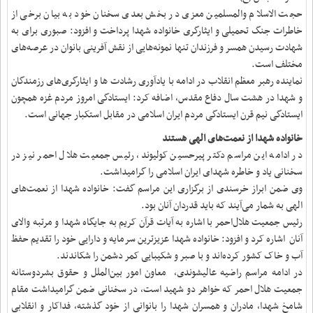
حجت الاسلام والمسلمین معزی در بخش بعدی سخنان خود به بیان برخی از
خاطرات جنگ تحمیلی و ایثارگری خانواده‌ شهدا پرداخت و افزود: صبوری برای به
شهادت رسیدن همسر و فرزندان تنها نمونه‌هایی از نقش آفرینی بانوان در عرصه‌های
مختلف است.
نماینده رهبر معظم انقلاب در ادامه با یادآوری رشادت ها و ایثارگری‌های رزمندگان
و شهدا در هشت سال دفاع مقدس، اضافه کرد: ایستادگی امروز مردم غزه همچون
ایستادگی نیم قرن ایستادگی مردم ایران اسلامی در مقابل استکبار جهانی است.
خانواده شهدا از نعمت‌های الهی هستند
در ادامه این مراسم دکتر پیرحسین کولیوند، رئیس جمعیت هلال احمر نیز در
سخنانی یاد و خاطره شهدای ایران اسلامی را گرامیداشت.
وی ضمن ابراز خرسندی از برگزاری این مراسم گفت: خانواده شهدا از نعمت‌های
الهی به شمار می‌آیند که باید قدردان آنان بود.
رئیس جمعیت هلال‌احمر با اشاره به آیات قرآن کریم به جایگاه شهدا و مرتبه والای
آنان اشاره کرد و افزود: خانواده شهدا عزیزترین سرمایه و دارایی خود را تقدیم حفظ
آب و خاک کشور کرده‌اند و با صبر و شکیبایی کمر دشمن را شکاندند.
در ادامه مراسم راضیه عالیشوندی، معاون امور بین‌الملل و حقوق بشردوستانه
جمعیت هلال احمر که خواهر دو شهید است، در سخنانی ضمن گرامیداشت مقام
شامخ شهدا، مادران و همسران شهدا را بانوانی از خود گذشته، فداکار و انقلابی