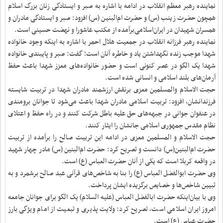
نماینده رهبر معظم انقلاب در ادامه با اشاره به صبر و ایستادگی زنان بزرگ اسلام
همچون حضرت زینب (س) و حضرت ام‌البنین (س) افزود: صبر و ایستادگی مادران و
همسران شهیدان در ایران‌اسلامی‌برآمده از مکتب عاشورا و نهضت حسینی است.
نماینده رهبر فرزانه انقلاب در جمعیت هلال احمر با اشاره به اینکه وجود خانواده
شهدا موجب زنده نگهداشتن یاد و خاطره آنان است؛ گفت: صبر و پایبندی خانواده
شهدا یک الگو در عصر کنونی است و حضور خانواده‌های معزز شهدا باعث حفظ
آرمان‌های بلند اسلامی و انسانی شده است.
حجت الاسلام والمسلمین معزی برنقش ارزشمند مادران شهدا در تربیت شایسته
فرزندانشان، افزود: تربیت اسلامی مادران شهدا باعث می‌شود تا جوانان برومندی
در عنفوان جوانی در جبهه‌های حق علیه باطل شرکت کنند و در راه حفظ و اعتلای
نظام مقدس جمهوری اسلامی جانشان را ایثار کنند.
حجت الاسلام و المسلمین معزی در ادامه این تربیت صالح را برآمده از تربیت
حضرت ام‌البنین(س) دانست و تصریح کرد: حضرت ام‌البنین (س) مادر چهار شهید
در واقعه کربلا است ‌که یکی از آنان حضرت العباس (ع) است.
وی حضرت ابوالفضل العباس (ع) را بنا به شاخص‌های قرآنی عبد صالح برشمرد و به
تبیین شاخص‌ها و خصایص برگزیده ایشان پرداخت.
وی با بیان‌اینکه حضرت ابالفضل العباس (علیه السلام) یک الگو برای جوانان جامعه
امروز ایران اسلامی است، تصریح کرد: ولایت پذیری و تبعیت از امام ویژگی بارز
حضرت عباس (ع) است.