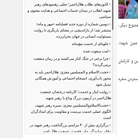
›
کانون‌های طلاب هلال‌احمر؛ تجلی رهنمودهای رهبر
شهید انقلاب در میدان خدمات اجتماعی و هدایت معنوی و
سیاسی
›
متنوع دیگر،
دومین شماره از دوره جدید فصلنامه «مهر و ماه»
منتشر شد؛ از بازاندیشی در معنای یاریگری تا روایت
مسئولیت انسانی در جهان بحران‌زده
 معزز شهدا،
›
جلوه‌ای از خدمت مؤمنانه
›
امت مبعوث شده
›
چرا برخی در جنگ کنار می‌کشند و در زمان منفعت
 و کارکنان
برمی‌گردند؟
›
حجت الاسلام و المسلمین معزی: هلال‌احمر باید به
ستردن سفره
محور تاب‌آوری، انسجام اجتماعی و آموزش همگانی
تبدیل شود
›
روایت ایثار و خدمت؛ کارنامه درخشان جمعیت
هلال‌احمر در آزمون بزرگ وداع با رهبر شهید
›
حجت‌الاسلام‌والمسلمین معزی: سیره رهبر شهید،
الگوی عملی خدمت بی‌منت و مقاومت برای امدادگران
است
›
برگزاری بیش از ۴۰ مراسم بزرگداشت رهبر شهید در
دفاتر نمایندگی ولی فقیه در جمعیت هلال احمر