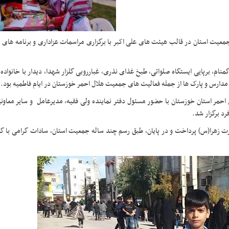
 جمعیت استان در قالب هیئت های علی اکبر با برگزاری مراسمات عزاداری و برنامه های 
ام، برپایی ایستگاه صلواتی، طبخ غذای نذری، غبارروبی گلزار شهدا، دیدار با خانواده
مدارس و پارک ها از جمله فعالیت های جمعیت هلال احمر خوزستان در ایام فاطمیه بود.
مر استان خوزستان با حضور مسئول دفتر نماینده ولی فقیه، مدیرعامل و سایر معاونین
 برگزار شد.
ضرت زهرا(س) پرداخت و در پایان، طبق رسم چند ساله جمعیت استان، سادات گرامی با گ