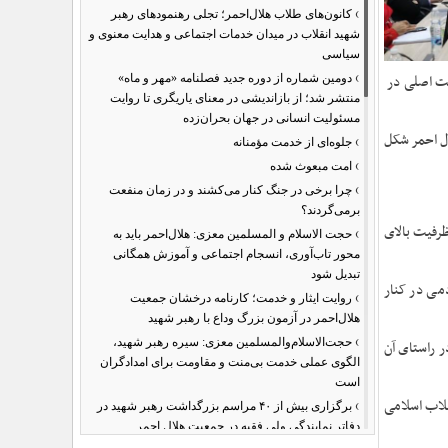
›
کانون‌های طلاب هلال‌احمر؛ تجلی رهنمودهای رهبر
شهید انقلاب در میدان خدمات اجتماعی و هدایت معنوی و
سیاسی
›
یت اصلی در
دومین شماره از دوره جدید فصلنامه «مهر و ماه»
منتشر شد؛ از بازاندیشی در معنای یاریگری تا روایت
مسئولیت انسانی در جهان بحران‌زده
ل احمر شکل
›
جلوه‌ای از خدمت مؤمنانه
›
امت مبعوث شده
›
چرا برخی در جنگ کنار می‌کشند و در زمان منفعت
برمی‌گردند؟
ظرفیت بالای
›
حجت الاسلام و المسلمین معزی: هلال‌احمر باید به
محور تاب‌آوری، انسجام اجتماعی و آموزش همگانی
تبدیل شود
می در کنار
›
روایت ایثار و خدمت؛ کارنامه درخشان جمعیت
هلال‌احمر در آزمون بزرگ وداع با رهبر شهید
›
حجت‌الاسلام‌والمسلمین معزی: سیره رهبر شهید،
ر راستای آن
الگوی عملی خدمت بی‌منت و مقاومت برای امدادگران
است
›
قلاب اسلامی
برگزاری بیش از ۴۰ مراسم بزرگداشت رهبر شهید در
دفاتر نمایندگی ولی فقیه در جمعیت هلال احمر