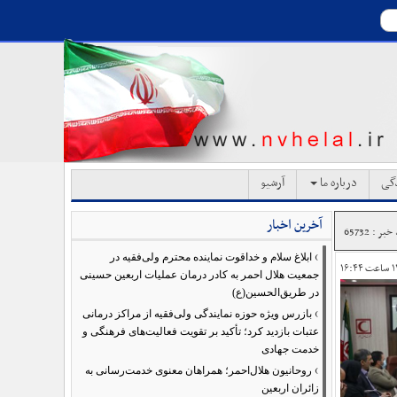
دگی
درباره ما
آرشیو
آخرین اخبار
بر : 65732
›
ابلاغ سلام و خداقوت نماینده محترم ولی‌فقیه در
جمعیت هلال احمر به کادر درمان عملیات اربعین حسینی
در طریق‌الحسین(ع)
›
بازرس ویژه حوزه نمایندگی ولی‌فقیه از مراکز درمانی
عتبات بازدید کرد؛ تأکید بر تقویت فعالیت‌های فرهنگی و
خدمت جهادی
›
روحانیون هلال‌احمر؛ همراهان معنوی خدمت‌رسانی به
زائران اربعین