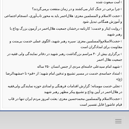
›
امت مبعوث شده
›
چرا برخی در جنگ کنار می‌کشند و در زمان منفعت برمی‌گردند؟
›
حجت الاسلام و المسلمین معزی: هلال‌احمر باید به محور تاب‌آوری، انسجام اجتماعی
و آموزش همگانی تبدیل شود
›
روایت ایثار و خدمت؛ کارنامه درخشان جمعیت هلال‌احمر در آزمون بزرگ وداع با
رهبر شهید
›
حجت‌الاسلام‌والمسلمین معزی: سیره رهبر شهید، الگوی عملی خدمت بی‌منت و
مقاومت برای امدادگران است
›
برگزاری بیش از ۴۰ مراسم بزرگداشت رهبر شهید در دفاتر نمایندگی ولی فقیه در
جمعیت هلال احمر
›
شهید امام سیدعلی خامنه‌ای مردی از جنس انسان ۲۵۰ ساله
›
امتداد حماسه‌ی خدمت در مسیر تشییع و تدفین امام شهید؛ از «قم» تا «مشهدالرضا
(ع)»
›
تجلی خدمت مومنانه؛ گزارش اقدامات فرهنگی و امدادی حوزه نمایندگی ولی‌فقیه
در هلال‌احمر در آیین وداع و تشییع پیکر مطهر رهبر شهید
›
حجت‌الاسلام والمسلمین محمدحسین معزی: بعثت امروز مردم ایران تنها در قاب
قیام عاشورا قابل تفسیر است
›
آمادگی همه‌جانبه معاونت فرهنگی حوزه نمایندگی ولی‌فقیه هلال‌احمر برای
خدمت‌رسانی در مراسم تشییع پیکر مطهر رهبر شهید
Toggle
›
طنین نوای حسینی در ساختمان صلح؛ ویژه‌برنامه‌های عزاداری دهه اول محرم در
navigation