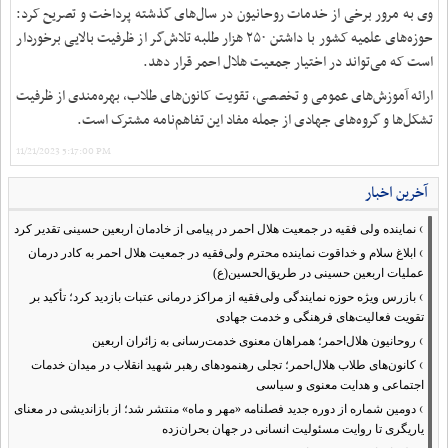
وی به مرور برخی از خدمات روحانیون در سال‌های گذشته پرداخت و تصریح کرد:
حوزه‌های علمیه کشور با داشتن ۲۵۰ هزار طلبه تلاش‌گر از ظرفیت بالایی برخوردار
است که می‌تواند در اختیار جمعیت هلال احمر قرار دهد.
ارائه آموزش‌های عمومی و تخصصی، تقویت کانون‌های طلاب، بهره‌مندی از ظرفیت
تشکل‌ها و گروه‌های جهادی از جمله مفاد این تفاهم‌نامه مشترک است.
11/21/2023 5:17:00 PM
آخرین اخبار
›
نماینده ولی فقیه در جمعیت هلال احمر در پیامی از خادمان اربعین حسینی تقدیر کرد
›
ابلاغ سلام و خداقوت نماینده محترم ولی‌فقیه در جمعیت هلال احمر به کادر درمان
عملیات اربعین حسینی در طریق‌الحسین(ع)
›
بازرس ویژه حوزه نمایندگی ولی‌فقیه از مراکز درمانی عتبات بازدید کرد؛ تأکید بر
تقویت فعالیت‌های فرهنگی و خدمت جهادی
›
روحانیون هلال‌احمر؛ همراهان معنوی خدمت‌رسانی به زائران اربعین
›
کانون‌های طلاب هلال‌احمر؛ تجلی رهنمودهای رهبر شهید انقلاب در میدان خدمات
اجتماعی و هدایت معنوی و سیاسی
›
دومین شماره از دوره جدید فصلنامه «مهر و ماه» منتشر شد؛ از بازاندیشی در معنای
یاریگری تا روایت مسئولیت انسانی در جهان بحران‌زده