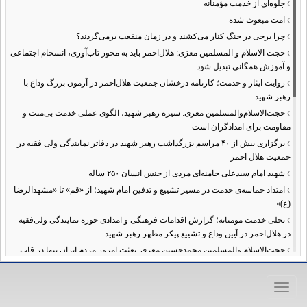
›
جلوه‌ای از خدمت مؤمنانه
›
امت مبعوث شده
›
چرا برخی در جنگ کنار می‌کشند و در زمان منفعت برمی‌گردند؟
›
حجت الاسلام و المسلمین معزی: هلال‌احمر باید به محور تاب‌آوری، انسجام اجتماعی
و آموزش همگانی تبدیل شود
›
روایت ایثار و خدمت؛ کارنامه درخشان جمعیت هلال‌احمر در آزمون بزرگ وداع با
رهبر شهید
›
حجت‌الاسلام‌والمسلمین معزی: سیره رهبر شهید، الگوی عملی خدمت بی‌منت و
مقاومت برای امدادگران است
›
برگزاری بیش از ۴۰ مراسم بزرگداشت رهبر شهید در دفاتر نمایندگی ولی فقیه در
جمعیت هلال احمر
›
شهید امام سیدعلی خامنه‌ای مردی از جنس انسان ۲۵۰ ساله
›
امتداد حماسه‌ی خدمت در مسیر تشییع و تدفین امام شهید؛ از «قم» تا «مشهدالرضا
(ع)»
›
تجلی خدمت مومنانه؛ گزارش اقدامات فرهنگی و امدادی حوزه نمایندگی ولی‌فقیه
در هلال‌احمر در آیین وداع و تشییع پیکر مطهر رهبر شهید
›
حجت‌الاسلام والمسلمین محمدحسین معزی: بعثت امروز مردم ایران تنها در قاب
قیام عاشورا قابل تفسیر است
›
آمادگی همه‌جانبه معاونت فرهنگی حوزه نمایندگی ولی‌فقیه هلال‌احمر برای
Toggle
خدمت‌رسانی در مراسم تشییع پیکر مطهر رهبر شهید
navigation