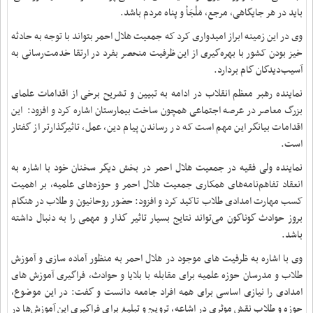
باید در هر جایگاهی، مرجع، مَلْجَأ و پناه مردم باشد.
وی در این زمینه ابراز امیدواری کرد که جمعیت هلال احمر بتواند با توجه به حادثه
خیز بودن کشور با بهره‌گیری از این ظرفیت منحصر بفرد در ارتقا خدمت‌رسانی به
آسیب‌دیدگان گام بردارد.
نماینده رهبر معظم انقلاب در ادامه به تبیین و تشریح برخی از اقدامات علمای
بزرگ معاصر در عرصه اجتماعی همچون ساخت بیمارستان اشاره کرد و افزود: این
اقدامات بیانگر این مهم است که در رساندن پیام دین، عمل، تاثیرگذارتر از گفتار
است.
نماینده ولی فقیه در جمعیت هلال احمر در بخش دیگر سخنان خود با اشاره به
انعقاد تفاهم‌نامه‌های همکاری جمعیت هلال احمر و حوزه‌های علمیه، بر اهمیت
کسب مهارت امدادی طلاب تاکید کرد و افزود: حضور روحانیون و طلاب در هنگام
بروز حوادث گوناگون می‌تواند نتایج بسیار تاثیر گذار و مهمی را به دنبال داشته
باشد.
وی با اشاره به ظرفیت های موجود در هلال احمر به منظور آماده سازی و آموزش
طلاب و مدرسان حوزه علمیه برای مقابله با بلایا و حوادث، فراگیری آموزش های
امدادی را نیازی اساسی برای همه افراد جامعه دانست و گفت: در این موضوع،
حوزه و طلاب نقش موثری در اشاعه، ترویج و تبلیغ برای فراگیری این آموزش‌ها در