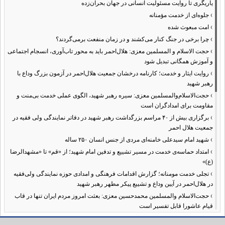
یاریگری تا روایت مسئولیت انسانی در جهان بحران‌زده
›
جلوه‌ای از خدمت مؤمنانه
›
امت مبعوث شده
›
چرا برخی در جنگ کنار می‌کشند و در زمان منفعت برمی‌گردند؟
›
حجت الاسلام و المسلمین معزی: هلال‌احمر باید به محور تاب‌آوری، انسجام اجتماعی
و آموزش همگانی تبدیل شود
›
روایت ایثار و خدمت؛ کارنامه درخشان جمعیت هلال‌احمر در آزمون بزرگ وداع با
رهبر شهید
›
حجت‌الاسلام‌والمسلمین معزی: سیره رهبر شهید، الگوی عملی خدمت بی‌منت و
مقاومت برای امدادگران است
›
برگزاری بیش از ۴۰ مراسم بزرگداشت رهبر شهید در دفاتر نمایندگی ولی فقیه در
جمعیت هلال احمر
›
شهید امام سیدعلی خامنه‌ای مردی از جنس انسان ۲۵۰ ساله
›
امتداد حماسه‌ی خدمت در مسیر تشییع و تدفین امام شهید؛ از «قم» تا «مشهدالرضا
(ع)»
›
تجلی خدمت مومنانه؛ گزارش اقدامات فرهنگی و امدادی حوزه نمایندگی ولی‌فقیه
در هلال‌احمر در آیین وداع و تشییع پیکر مطهر رهبر شهید
›
حجت‌الاسلام والمسلمین محمدحسین معزی: بعثت امروز مردم ایران تنها در قاب
قیام عاشورا قابل تفسیر است
›
آمادگی همه‌جانبه معاونت فرهنگی حوزه نمایندگی ولی‌فقیه هلال‌احمر برای