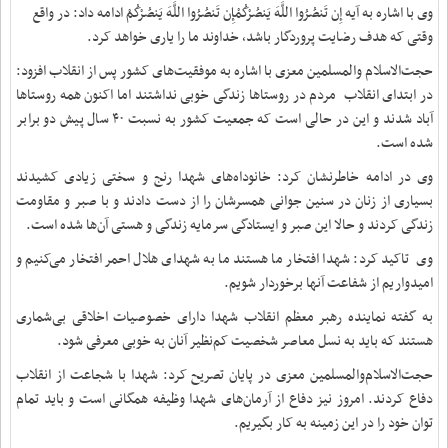
وی با اشاره به آیه إِن تَنصُرُوا اللَّهَ یَنصُرْکُمْإِن تَنصُرُوا اللَّهَ یَنصُرْکُمْ ادامه داد: در واقع
وقتی که هدف رضایت پروردگار باشد، خداوند ما را یاری خواهد کرد.
حجت‌الاسلام والمسلمین معزی با اشاره به موفقیت‌های کشور پس از انقلاب افزود:
در ابتدای انقلاب مردم در روستاها زندگی خوبی نداشتند اما اکنون همه روستاها
آباد شدند و این در حالی است که جمعیت کشور به نسبت ۴۰ سال پیش دو برابر
شده است.
وی در ادامه خاطرنشان کرد: خانوداه‌های شهدا رنج و سختی زیادی کشیدند
بسیاری از زنان در سنین جوانی همسرشان را از دست دادند و با صبر و مقاومت
زندگی کردند و حالا این صبر و ایستادگی سرمایه زندگی و هستی آن‌ها شده است.
وی تاکید کرد: شهدا افتخار ما هستند ما به شهدای هلال احمر افتخار می‌کنیم و
امیدواریم از شفاعت آنها برخوردار شویم.
به گفته نماینده رهبر معظم انقلاب شهدا دارای خصوصیات اخلاقی بی‌شماری
هستند که باید به نسل معاصر شخصیت‌ کم‌نظیر آنان به خوبی معرفی شود.
حجت‌الاسلام‌والمسلمین معزی در پایان تصریح کرد: شهدا با شجاعت از انقلاب
دفاع کردند. امروز نیز دفاع از آرمان‌های شهدا وظیفه‌ همگانی است و باید تمام
توان خود را در این زمینه به کار بگیریم.