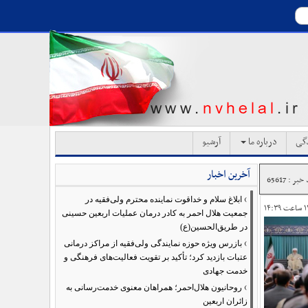
دگی
درباره ما
آرشیو
آخرین اخبار
بر : 65617
›
ابلاغ سلام و خداقوت نماینده محترم ولی‌فقیه در
جمعیت هلال احمر به کادر درمان عملیات اربعین حسینی
در طریق‌الحسین(ع)
›
بازرس ویژه حوزه نمایندگی ولی‌فقیه از مراکز درمانی
عتبات بازدید کرد؛ تأکید بر تقویت فعالیت‌های فرهنگی و
خدمت جهادی
›
روحانیون هلال‌احمر؛ همراهان معنوی خدمت‌رسانی به
زائران اربعین