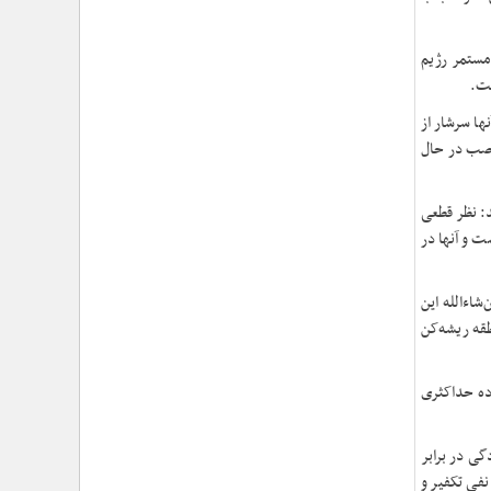
›
۱۰۰ روز اقتدارِ میدانی؛ حماسهِ ماندن در عهدِ نصرت
›
تأکید حجت‌الاسلام‌والمسلمین معزی بر تدوین محتوای
مستمر رژیم
کاربردی و ترویج «هلال‌شناسی»/ مشارکت بیش از ۱۳
هزار امدادگر در دوره‌های معرفتی
ست
.
›
تشریح برنامه‌های سفر معاون فرهنگی حوزه نمایندگی
ها سرشار از
ولی‌فقیه هلال‌احمر به استان گلستان/ از تجلیل نجاتگران
غاصب در حال
بندر ترکمن تا دیدار با خانواده شهید «علیرضا خمر»
›
بازخوانی شخصیت و مکتب امام خمینی از منظر رهبر
شهید/ حجت الاسلام معزی: امام خمینی فقط متعلق به
د: نظر قطعی
ایران نبود؛ او جهان اسلام را تکان داد
ت و آنها در
›
اسامی برندگان مسابقه کشوری «نگارش شب‌های
بعثت» اعلام شد/ پیشتازی کرمانشاه و خراسان رضوی در
مشارکت
شاءالله این
طقه ریشه‌کن
اده حداکثری
ی در برابر
فی تکفیر و