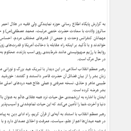
به گزارش پایگاه اطلاع رسانی حوزه نمایندگی ولی فقیه در هلال احمر 
سالروز ولادت با سعادت حضرت ختمی مرتبت، محمد مصطفی(ص) و حضرت
مهمانان کنفرانس وحدت و جمعی از قشرهای مختلف مردم، احساس خطر 
خواندند و با تأکید بر اینکه راه مقابله با دخالت آمریکا و قدرت‌های
روابط با رژیم صهیونیستی مانند شرط‌بندی روی اسب بازنده، محکوم به
در حال مرگ است
.
رهبر معظم انقلاب اسلامی در این دیدار با تبریک عید بزرگ و نورانی 
زبان بشر را از بیان فضائل آن حضرت قاصر دانستند و گفتند: خورشید ت
طبیبی ماهر و حاذق، نسخه معرفتی و عملی علاج همه دردهای اصلی مانن
بشر عرضه کرده است
.
ایشان با اشاره به ارزشمندی حق حیات نزد همه عقلای عالَم به عنوان با
دنیا و آخرت شما را تأمین می‌کند که این حیات تمام‌شدنی و آسیب‌پذیر
رهبر معظم انقلاب با استناد به آیه‌ای از قرآن کریم، راه ادای دِین به
در همه میدان‌ها اعم از علم، سیاست، معرفت و اخلاق مصداق دارد و با جه