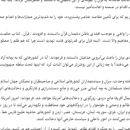
اهانت جاهلانه به قرآن را نمونه‌ای از این دشمنی‌ها دانستند و خاطرنشان کردند: یک ابله
 اقدام در صحنه و اهانت‌آمیز نیست
.
اریم که برای تأمین مقاصد عناصر پشت‌پرده، خود را به شدیدترین مجازات‌ها و اعدام مح
ت را واهی و موجب افشای باطن دشمنان قرآن دانستند و افزودند: قرآن، کتاب حکمت
مفاهیم والا است. البته قرآن برای قدرتهای فاسد تهدید است چرا که هم ظلم را محکو
ی بیان را باعث بی‌آبرویی مدعیان دانستند و فرمودند: آیا در کشورهایی که به بهانه آزادی
می‌دهند؟ با چه زبانی از این روشن‌تر می‌توان اثبات کرد که اینها تحت سلطه صهیونیس
ته وحدت، سران و سیاستمداران کشورهای اسلامی و صاحبنظران و نخبگان جهان اسلام را
اد مسلمانان به چه کسانی ضرر می‌زند و مانع دست‌درازی و غارتگری و دخالت‌های آنه
شمال آفریقا مانع دزدی، زورگویی و دخالت‌های آمریکا خواهد شد، فرمودند: امروز آمریکا
لم و وحشی و خونخوار را در اردوگاههای خود محافظت و نگهداری می‌کند تا در روز نیا
یم و ایران، عراق، سوریه، لبنان، عربستان، مصر، اردن و کشورهای حاشیه خلیج فارس خ
رأت نمی‌کنند در امور داخلی و سیاست خارجی آنها دخالت کنند
.
هیچ‌کسی را به جنگ و اقدام نظامی تشویق نمی‌کنیم و از آن اجتناب هم می‌کنیم، بنابراین