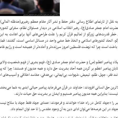
به نقل از تارنمای اطلاع رسانی دفتر حفظ و نشر آثار مقام معظم رهبری(مدظله العالی
 امام جعفر صادق(ع)، رهبر انقلاب اسلامی در دیدار مسئولان نظام، سفرای کشوره
قدرت‌های زورگو از تعالیم قرآن کریم را علت طراحی‌های آنها برای اهانت به این
 زورگو، اتحاد کشورهای اسلامی و اتخاذ خط مشی واحد در مسائل اساسی است، گفتند: قما
 باخت است چرا که نهضت فلسطین امروز سرزنده‌تر و آماده‌تر از همیشه است و رژیم غا
میلاد پیامبر اعظم (ص) و حضرت امام جعفر صادق (ع)، فهم بشری از فهم شخصیت والای آ
ابان پیامبر اعظم بر گردن همه آحاد بشریت حق دارد و همه مدیون او هستند؛ چرا که پ
د فقر، جهل، ظلم، تبعیض، شهوات، بی‌ایمانی، بی‌هدفی، مفاسد اخلاقی و آسیب‌های اج
لاترین حق انسانی افزودند: خداوند در قرآن می‌فرماید پیامبر حیاتی ابدی به شما می‌بخ
 نیست؛ بنابراین همه مدیون پیامبر هستیم و ایشان بر بشریت حق حیات دارند
.
 پیامبر را «جهاد کامل در راه خدا» خواندند و فرمودند: معنای جهاد فقط جهاد با سلاح نیس
اد در این عرصه‌ها می‌توان ادای دین به آن وجود مقدس را تا حد توان انجام داد
.