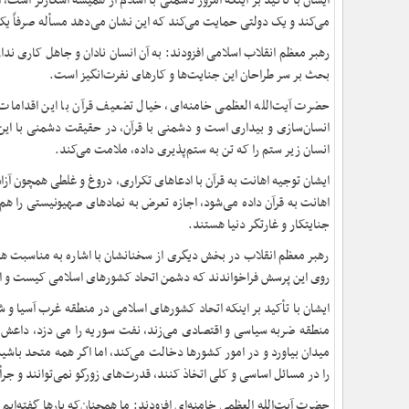
ایشان با تأکید بر اینکه امروز دشمنی با اسلام از همیشه آشکارتر است، 
می‌کند و یک دولتی حمایت می‌کند که این نشان می‌دهد مسأله صرفاً یک
رهبر معظم انقلاب اسلامی افزودند: به آن انسان نادان و جاهل کاری ند
بحث بر سر طراحان این جنایت‌ها و کارهای نفرت‌انگیز است
.
حضرت آیت‌الله العظمی خامنه‌ای، خیال تضعیف قرآن با این اقداما
انسان‌سازی و بیداری است و دشمنی با قرآن، در حقیقت دشمنی با این 
انسان زیر ستم را که تن به ستم‌پذیری داده، ملامت می‌کند
.
ایشان توجیه اهانت به قرآن با ادعاهای تکراری، دروغ و غلطی همچون آزاد
اهانت به قرآن داده می‌شود، اجازه تعرض به نمادهای صهیونیستی را هم 
جنایتکار و غارتگر دنیا هستند
.
رهبر معظم انقلاب در بخش دیگری از سخنانشان با اشاره به مناسبت هف
روی این پرسش فراخواندند که دشمن اتحاد کشورهای اسلامی کیست و اتح
ایشان با تأکید بر اینکه اتحاد کشورهای اسلامی در منطقه غرب آسیا و 
منطقه ضربه سیاسی و اقتصادی می‌زند، نفت سوریه را می دزد، داعش ظا
میدان بیاورد و در امور کشورها دخالت می‌کند، اما اگر همه متحد باش
را در مسائل اساسی و کلی اتخاذ کنند، قدرت‌های زورگو نمی‌توانند و ج
حضرت آیت‌الله العظمی خامنه‌ای افزودند: ما همچنان‌که بارها گفته‌ایم 