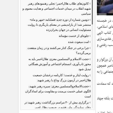
›
کانون‌های طلاب هلال‌احمر؛ تجلی رهنمودهای رهبر
شهید انقلاب در میدان خدمات اجتماعی و هدایت معنوی و
سیاسی
›
)، در خجسته
دومین شماره از دوره جدید فصلنامه «مهر و ماه»
منتشر شد؛ از بازاندیشی در معنای یاریگری تا روایت
ای اسلامی،
مسئولیت انسانی در جهان بحران‌زده
 کتاب الهی
›
جلوه‌ای از خدمت مؤمنانه
ر عادی‌سازی
›
امت مبعوث شده
صب، رفتنی و
›
چرا برخی در جنگ کنار می‌کشند و در زمان منفعت
برمی‌گردند؟
›
ن بزرگوار و
حجت الاسلام و المسلمین معزی: هلال‌احمر باید به
محور تاب‌آوری، انسجام اجتماعی و آموزش همگانی
یامبر همچون
تبدیل شود
تماعی را به
›
روایت ایثار و خدمت؛ کارنامه درخشان جمعیت
هلال‌احمر در آزمون بزرگ وداع با رهبر شهید
شد که سعادت
›
حجت‌الاسلام‌والمسلمین معزی: سیره رهبر شهید،
الگوی عملی خدمت بی‌منت و مقاومت برای امدادگران
است
ت بلکه جهاد
›
برگزاری بیش از ۴۰ مراسم بزرگداشت رهبر شهید در
دفاتر نمایندگی ولی فقیه در جمعیت هلال احمر