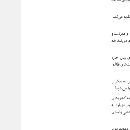
 جاهل اهانت
›
شهید امام سیدعلی خامنه‌ای مردی از جنس انسان ۲۵۰
ساله
›
امتداد حماسه‌ی خدمت در مسیر تشییع و تدفین امام
کوم می‌کند؛
شهید؛ از «قم» تا «مشهدالرضا (ع)»
›
تجلی خدمت مومنانه؛ گزارش اقدامات فرهنگی و
امدادی حوزه نمایندگی ولی‌فقیه در هلال‌احمر در آیین وداع
 و معرفت و
و تشییع پیکر مطهر رهبر شهید
م می‌کند هم
›
حجت‌الاسلام والمسلمین محمدحسین معزی: بعثت
امروز مردم ایران تنها در قاب قیام عاشورا قابل تفسیر
 بیان اجازه
است
›
ت‌های ظالم،
آمادگی همه‌جانبه معاونت فرهنگی حوزه نمایندگی
ولی‌فقیه هلال‌احمر برای خدمت‌رسانی در مراسم تشییع
پیکر مطهر رهبر شهید
 به تفکر بر
›
طنین نوای حسینی در ساختمان صلح؛ ویژه‌برنامه‌های
ا می‌شود؟
عزاداری دهه اول محرم در هلال‌احمر آغاز شد
›
نماینده ولی‌فقیه در هلال‌احمر: حراست اثرگذار، پشتوانه
 به کشورهای
سرمایه اجتماعی است / هدف حکومت اسلامی، ساخت
ز دوباره به
جامعه‌ای برای «خلیفه‌الله» شدن انسان‌هاست
ط مشی واحدی
›
تأکید نماینده ولی‌فقیه در هلال‌احمر بر هدفمندی
برنامه‌های محرم / عزاداری‌ها نیازمند توجه همزمان به
ابعاد «معرفتی» و «عاطفی» است
 دعوت به با