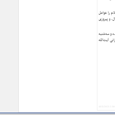
ام را عوامل
ل، و پیروزی
از پنجشنبه ششم مهر با مشارکت ۲۴۰ اندیشمند آغاز شده و سه‌شنبه
هر با سخنرانی آیت‌الله
10/3/2023 2:3