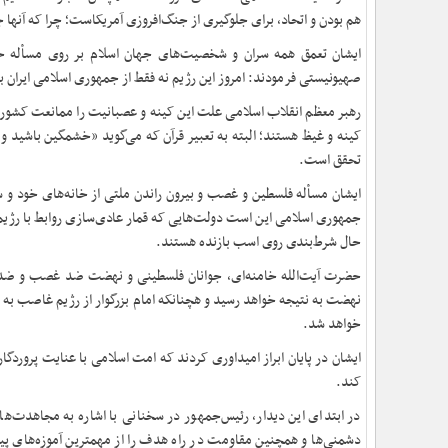
هم بودن و اتحاد، برای جلوگیری از جنگ‌افروزی آمریکاست؛ چرا که آنه
ایشان تعمق همه سران و شخصیت‌های جهان اسلام بر روی مسأله حی
صهیونیستی فرمودند: امروز این رژیم نه فقط از جمهوری اسلامی ایران ب
رهبر معظم انقلاب اسلامی علت این کینه و عصبانیت را ممانعت کشورها
کینه و غیظ هستند؛ البته به تعبیر قرآن که می‌گوید «خشمگین باشید و 
تحقق است
.
ایشان مسأله فلسطین و غصب و بیرون راندن ملتی از خانه‌های خود و شک
جمهوری اسلامی این است دولت‌هایی که قمار عادی‌سازی روابط با رژیم 
حال شرط‌بندی روی اسب بازنده هستند
.
حضرت آیت‌الله خامنه‌ای، جوانان فلسطینی و نهضت ضد غصب و ضد ظلم فل
نهضت به نتیجه خواهد رسید و هچنانکه امام بزرگوار از رژیم غاصب به
خواهد شد
.
ایشان در پایان ابراز امیداوری کردند که امت اسلامی با عنایت پروردگ
کند
.
در ابتدای این دیدار، رئیس‌جمهور در سخنانی با اشاره به مجاهدت‌ها
دشمنی‌ها و همچنین مقاومت در راه هدف را از مهمترین آموزه‌های پی