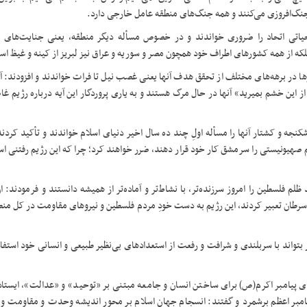
ا جنگ‌افروزی می‌کنند و همه جنگ‌های منطقه عامل خارجی دارد
.
اتی اتحاد را ضروری خواندند و در خصوص مسأله دیگر منطقه، یعنی جنایت‌های 
لکه از همه کشورهای اطراف خود همچون مصر و سوریه و عراق نیز لبریز از کینه و غیظ ا
 در برهه‌های مختلف از تحقق هدف آنها یعنی غصب نیل تا فرات خواندند و افزودند: آن
از این خشم بمیرید» آنها در حال مرگ هستند و به یاری پروردگار این آیه درباره رژیم 
نجه و کشتار آنها را مسأله اولِ چند ده سال اخیر دنیای اسلام خواندند و تأکید کردن
صهیونیستی را سرمشق کار خود قرار دهند، ضرر خواهند کرد؛ چرا که این رژیم رفتنی اس
سطین را امروز سرزنده‌تر، با نشاط‌تر و آماده‌تر از همیشه دانستند و فرمودند: ان‌
 سرطان تعبیر کردند، این رژیم به دست خودِ مردم فلسطین و نیروهای مقاومت در کل من
ار بتواند با سربلندی و شرافت و رفعت از استعدادهای بی‌نظیر طبیعی و انسانی خود استف
ی پیامبر اکرم(ص) برای ساختن انسان و جامعه مبتنی بر «توحید» و «عدالت»، ایستادگ
امبر اعظم برشمرد و گفتند: انسجام جهان اسلام بر محور اندیشه وحدت و مقاومت و ن