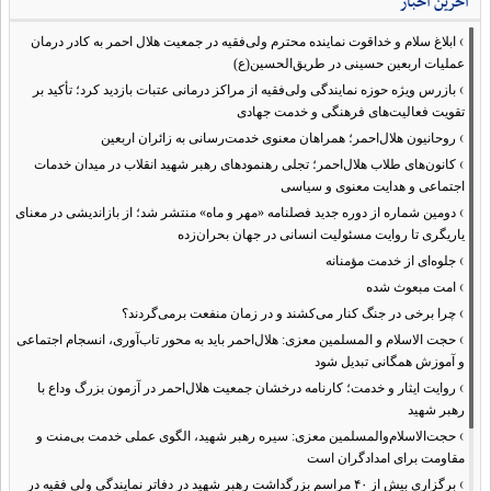
آخرین اخبار
›
ابلاغ سلام و خداقوت نماینده محترم ولی‌فقیه در جمعیت هلال احمر به کادر درمان
عملیات اربعین حسینی در طریق‌الحسین(ع)
›
بازرس ویژه حوزه نمایندگی ولی‌فقیه از مراکز درمانی عتبات بازدید کرد؛ تأکید بر
تقویت فعالیت‌های فرهنگی و خدمت جهادی
›
روحانیون هلال‌احمر؛ همراهان معنوی خدمت‌رسانی به زائران اربعین
›
کانون‌های طلاب هلال‌احمر؛ تجلی رهنمودهای رهبر شهید انقلاب در میدان خدمات
اجتماعی و هدایت معنوی و سیاسی
›
دومین شماره از دوره جدید فصلنامه «مهر و ماه» منتشر شد؛ از بازاندیشی در معنای
یاریگری تا روایت مسئولیت انسانی در جهان بحران‌زده
›
جلوه‌ای از خدمت مؤمنانه
›
امت مبعوث شده
›
چرا برخی در جنگ کنار می‌کشند و در زمان منفعت برمی‌گردند؟
›
حجت الاسلام و المسلمین معزی: هلال‌احمر باید به محور تاب‌آوری، انسجام اجتماعی
و آموزش همگانی تبدیل شود
›
روایت ایثار و خدمت؛ کارنامه درخشان جمعیت هلال‌احمر در آزمون بزرگ وداع با
رهبر شهید
›
حجت‌الاسلام‌والمسلمین معزی: سیره رهبر شهید، الگوی عملی خدمت بی‌منت و
مقاومت برای امدادگران است
›
برگزاری بیش از ۴۰ مراسم بزرگداشت رهبر شهید در دفاتر نمایندگی ولی فقیه در