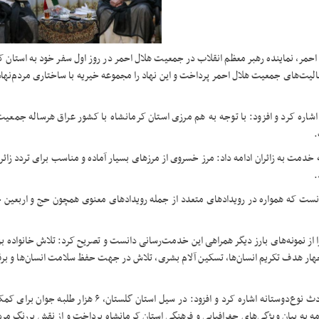
احمر، نماینده رهبر معظم انقلاب در جمعیت هلال احمر در روز اول سفر خود به استان ک
فعالیت‌های جمعیت هلال احمر پرداخت و این نهاد را مجموعه خیریه با ساختاری مردم‌نها
اره کرد و افزود: با توجه به هم مرزی استان کرمانشاه با کشور عراق هرساله جمعیت
.
خدمت به زائران ادامه داد: مرز خسروی از مرز‌های بسیار آماده و مناسب برای تردد زائرا
.
دانست که همواره در رویدادهای متعدد از جمله رویدادهای معنوی همچون حج و اربعین 
 و زلزله اخیر ترکیه و سوریه را از نمونه‌های بارز دیگر همراهی این خدمت‌رسانی دانست و تصریح کرد: تلاش خانو
هار هدف تکریم انسان‌ها، تسکین آلام بشری، تلاش در جهت حفظ سلامت انسان‌ها و برق
حجت الاسلام والمسلمین معزی به نقش طلاب و روحانیون نیز در حوادث نوع‌دوستانه اشاره کرد و افزود: در سیل ا
امه به بیان ویژگی‌های جغرافیایی و فرهنگی استان کرمانشاه پرداخت و از نقش پررنگ مرد