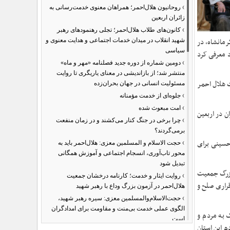
›
روحانیون هلال‌احمر؛ همراهان معنوی خدمت‌رسانی به
زائران اربعین
›
کانون‌های طلاب هلال‌احمر؛ تجلی رهنمودهای رهبر
رمانشاه، در
شهید انقلاب در میدان خدمات اجتماعی و هدایت معنوی و
سیاسی
د معرفی کرد
›
دومین شماره از دوره جدید فصلنامه «مهر و ماه»
منتشر شد؛ از بازاندیشی در معنای یاریگری تا روایت
 هلال احمر
مسئولیت انسانی در جهان بحران‌زده
›
جلوه‌ای از خدمت مؤمنانه
›
امت مبعوث شده
ن در اربعین
›
چرا برخی در جنگ کنار می‌کشند و در زمان منفعت
برمی‌گردند؟
›
حسینی برای
حجت الاسلام و المسلمین معزی: هلال‌احمر باید به
محور تاب‌آوری، انسجام اجتماعی و آموزش همگانی
تبدیل شود
اده بزرگ جمعیت
›
روایت ایثار و خدمت؛ کارنامه درخشان جمعیت
راری صلح و
هلال‌احمر در آزمون بزرگ وداع با رهبر شهید
›
حجت‌الاسلام‌والمسلمین معزی: سیره رهبر شهید،
الگوی عملی خدمت بی‌منت و مقاومت برای امدادگران
ستان گلستان، ۶ هزار طلبه جوان برای کمک به مردم و
است
م این استان