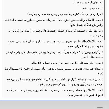
›
جلوه‌ای از خدمت مؤمنانه
›
امت مبعوث شده
›
چرا برخی در جنگ کنار می‌کشند و در زمان منفعت برمی‌گردند؟
›
حجت الاسلام و المسلمین معزی: هلال‌احمر باید به محور تاب‌آوری، انسجام اجتماعی
و آموزش همگانی تبدیل شود
›
روایت ایثار و خدمت؛ کارنامه درخشان جمعیت هلال‌احمر در آزمون بزرگ وداع با
رهبر شهید
›
حجت‌الاسلام‌والمسلمین معزی: سیره رهبر شهید، الگوی عملی خدمت بی‌منت و
مقاومت برای امدادگران است
›
برگزاری بیش از ۴۰ مراسم بزرگداشت رهبر شهید در دفاتر نمایندگی ولی فقیه در
جمعیت هلال احمر
›
شهید امام سیدعلی خامنه‌ای مردی از جنس انسان ۲۵۰ ساله
›
امتداد حماسه‌ی خدمت در مسیر تشییع و تدفین امام شهید؛ از «قم» تا «مشهدالرضا
(ع)»
›
تجلی خدمت مومنانه؛ گزارش اقدامات فرهنگی و امدادی حوزه نمایندگی ولی‌فقیه
در هلال‌احمر در آیین وداع و تشییع پیکر مطهر رهبر شهید
›
حجت‌الاسلام والمسلمین محمدحسین معزی: بعثت امروز مردم ایران تنها در قاب
قیام عاشورا قابل تفسیر است
›
آمادگی همه‌جانبه معاونت فرهنگی حوزه نمایندگی ولی‌فقیه هلال‌احمر برای
خدمت‌رسانی در مراسم تشییع پیکر مطهر رهبر شهید
Toggle