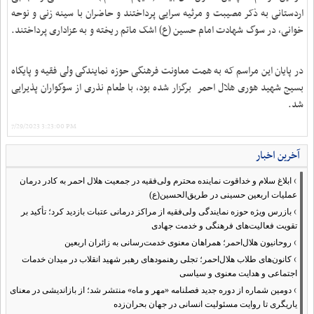
اردستانی به ذکر مصیبت و مرثیه سرایی پرداختند و حاضران با سینه زنی و نوحه
خوانی، در سوگ شهادت امام حسین (ع) اشک ماتم ریخته و به عزاداری پرداختند.
در پایان این مراسم که به همت معاونت فرهنگی حوزه نمایندگی ولی فقیه و پایگاه
بسیج شهید هوری هلال احمر برگزار شده بود، با طعام نذری از سوگواران پذیرایی
شد.
7/29/2023 3:23:00 PM
آخرین اخبار
›
ابلاغ سلام و خداقوت نماینده محترم ولی‌فقیه در جمعیت هلال احمر به کادر درمان
عملیات اربعین حسینی در طریق‌الحسین(ع)
›
بازرس ویژه حوزه نمایندگی ولی‌فقیه از مراکز درمانی عتبات بازدید کرد؛ تأکید بر
تقویت فعالیت‌های فرهنگی و خدمت جهادی
›
روحانیون هلال‌احمر؛ همراهان معنوی خدمت‌رسانی به زائران اربعین
›
کانون‌های طلاب هلال‌احمر؛ تجلی رهنمودهای رهبر شهید انقلاب در میدان خدمات
اجتماعی و هدایت معنوی و سیاسی
›
دومین شماره از دوره جدید فصلنامه «مهر و ماه» منتشر شد؛ از بازاندیشی در معنای
یاریگری تا روایت مسئولیت انسانی در جهان بحران‌زده