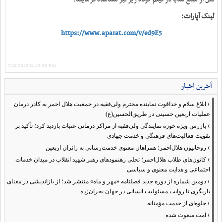
لینک آپارات:
https://www.aparat.com/v/ed9E5
7/28/2023 12:29:00 PM
آخرین اخبار
›
ابلاغ سلام و خداقوت نماینده محترم ولی‌فقیه در جمعیت هلال احمر به کادر درمان
عملیات اربعین حسینی در طریق‌الحسین(ع)
›
بازرس ویژه حوزه نمایندگی ولی‌فقیه از مراکز درمانی عتبات بازدید کرد؛ تأکید بر
تقویت فعالیت‌های فرهنگی و خدمت جهادی
›
روحانیون هلال‌احمر؛ همراهان معنوی خدمت‌رسانی به زائران اربعین
›
کانون‌های طلاب هلال‌احمر؛ تجلی رهنمودهای رهبر شهید انقلاب در میدان خدمات
اجتماعی و هدایت معنوی و سیاسی
›
دومین شماره از دوره جدید فصلنامه «مهر و ماه» منتشر شد؛ از بازاندیشی در معنای
یاریگری تا روایت مسئولیت انسانی در جهان بحران‌زده
›
جلوه‌ای از خدمت مؤمنانه
›
امت مبعوث شده