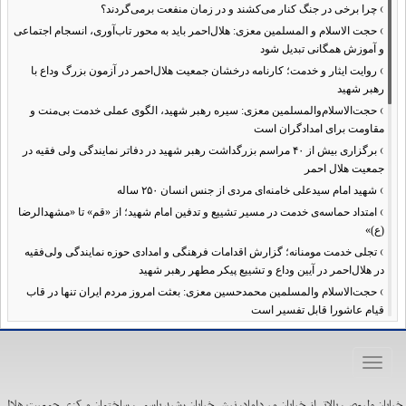
›
چرا برخی در جنگ کنار می‌کشند و در زمان منفعت برمی‌گردند؟
›
حجت الاسلام و المسلمین معزی: هلال‌احمر باید به محور تاب‌آوری، انسجام اجتماعی
و آموزش همگانی تبدیل شود
›
روایت ایثار و خدمت؛ کارنامه درخشان جمعیت هلال‌احمر در آزمون بزرگ وداع با
رهبر شهید
›
حجت‌الاسلام‌والمسلمین معزی: سیره رهبر شهید، الگوی عملی خدمت بی‌منت و
مقاومت برای امدادگران است
›
برگزاری بیش از ۴۰ مراسم بزرگداشت رهبر شهید در دفاتر نمایندگی ولی فقیه در
جمعیت هلال احمر
›
شهید امام سیدعلی خامنه‌ای مردی از جنس انسان ۲۵۰ ساله
›
امتداد حماسه‌ی خدمت در مسیر تشییع و تدفین امام شهید؛ از «قم» تا «مشهدالرضا
(ع)»
›
تجلی خدمت مومنانه؛ گزارش اقدامات فرهنگی و امدادی حوزه نمایندگی ولی‌فقیه
در هلال‌احمر در آیین وداع و تشییع پیکر مطهر رهبر شهید
›
حجت‌الاسلام والمسلمین محمدحسین معزی: بعثت امروز مردم ایران تنها در قاب
قیام عاشورا قابل تفسیر است
›
آمادگی همه‌جانبه معاونت فرهنگی حوزه نمایندگی ولی‌فقیه هلال‌احمر برای
خدمت‌رسانی در مراسم تشییع پیکر مطهر رهبر شهید
Toggle
›
طنین نوای حسینی در ساختمان صلح؛ ویژه‌برنامه‌های عزاداری دهه اول محرم در
navigation
هلال‌احمر آغاز شد
خیابان ولیعصر، بالاتر از خیابان میرداماد، نبش خیابان رشید یاسمی، ساختمان مرکزی جمعیت هلال