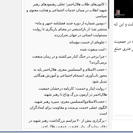
›
کانون‌های طلاب هلال‌احمر؛ تجلی رهنمودهای رهبر
شهید انقلاب در میدان خدمات اجتماعی و هدایت معنوی و
سیاسی
›
آیه سی ام سوره فصلت و این که
دومین شماره از دوره جدید فصلنامه «مهر و ماه»
منتشر شد؛ از بازاندیشی در معنای یاریگری تا روایت
مسئولیت انسانی در جهان بحران‌زده
یه در جمعیت
›
جلوه‌ای از خدمت مؤمنانه
ی هنری مبلغ
›
امت مبعوث شده
›
چرا برخی در جنگ کنار می‌کشند و در زمان منفعت
برمی‌گردند؟
›
حجت الاسلام و المسلمین معزی: هلال‌احمر باید به
محور تاب‌آوری، انسجام اجتماعی و آموزش همگانی
تبدیل شود
›
روایت ایثار و خدمت؛ کارنامه درخشان جمعیت
هلال‌احمر در آزمون بزرگ وداع با رهبر شهید
›
حجت‌الاسلام‌والمسلمین معزی: سیره رهبر شهید،
الگوی عملی خدمت بی‌منت و مقاومت برای امدادگران
است
7/21/2023 1:54
›
برگزاری بیش از ۴۰ مراسم بزرگداشت رهبر شهید در
دفاتر نمایندگی ولی فقیه در جمعیت هلال احمر