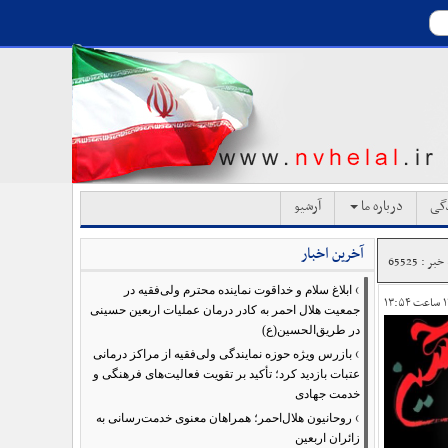
دگی
درباره ما
آرشیو
آخرین اخبار
ر : 65525
›
ابلاغ سلام و خداقوت نماینده محترم ولی‌فقیه در
جمعیت هلال احمر به کادر درمان عملیات اربعین حسینی
در طریق‌الحسین(ع)
›
بازرس ویژه حوزه نمایندگی ولی‌فقیه از مراکز درمانی
عتبات بازدید کرد؛ تأکید بر تقویت فعالیت‌های فرهنگی و
خدمت جهادی
›
روحانیون هلال‌احمر؛ همراهان معنوی خدمت‌رسانی به
زائران اربعین