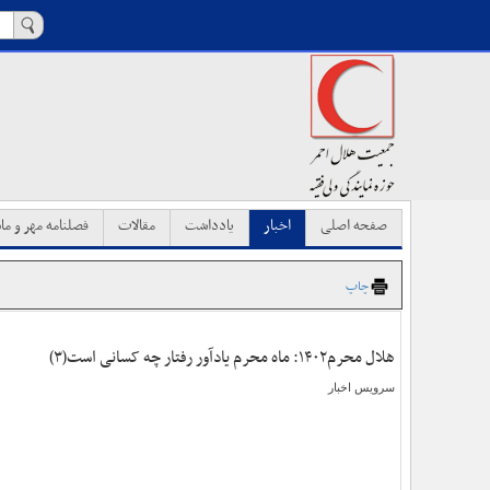
صفحه اصلی
اخبار
یادداشت
مقالات
فصلنامه مهر و ماه
چاپ
هلال محرم١۴٠٢: ماه محرم یادآور رفتار چه کسانی است(٣)
سرویس اخبار