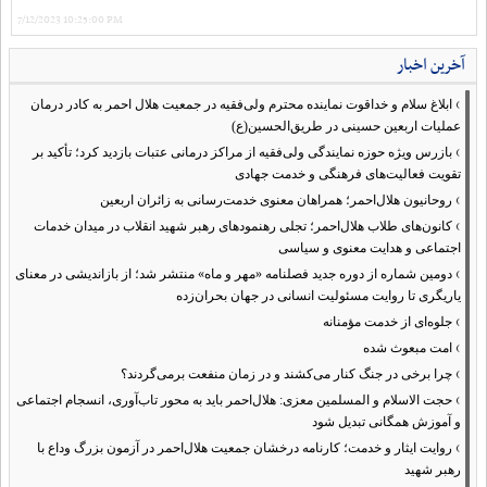
7/12/2023 10:25:00 PM
آخرین اخبار
›
ابلاغ سلام و خداقوت نماینده محترم ولی‌فقیه در جمعیت هلال احمر به کادر درمان
عملیات اربعین حسینی در طریق‌الحسین(ع)
›
بازرس ویژه حوزه نمایندگی ولی‌فقیه از مراکز درمانی عتبات بازدید کرد؛ تأکید بر
تقویت فعالیت‌های فرهنگی و خدمت جهادی
›
روحانیون هلال‌احمر؛ همراهان معنوی خدمت‌رسانی به زائران اربعین
›
کانون‌های طلاب هلال‌احمر؛ تجلی رهنمودهای رهبر شهید انقلاب در میدان خدمات
اجتماعی و هدایت معنوی و سیاسی
›
دومین شماره از دوره جدید فصلنامه «مهر و ماه» منتشر شد؛ از بازاندیشی در معنای
یاریگری تا روایت مسئولیت انسانی در جهان بحران‌زده
›
جلوه‌ای از خدمت مؤمنانه
›
امت مبعوث شده
›
چرا برخی در جنگ کنار می‌کشند و در زمان منفعت برمی‌گردند؟
›
حجت الاسلام و المسلمین معزی: هلال‌احمر باید به محور تاب‌آوری، انسجام اجتماعی
و آموزش همگانی تبدیل شود
›
روایت ایثار و خدمت؛ کارنامه درخشان جمعیت هلال‌احمر در آزمون بزرگ وداع با
رهبر شهید