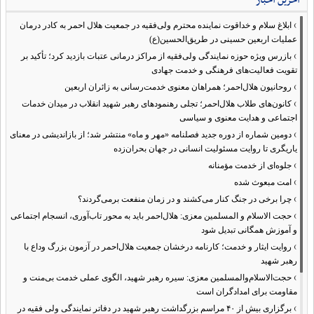
آخرین اخبار
›
ابلاغ سلام و خداقوت نماینده محترم ولی‌فقیه در جمعیت هلال احمر به کادر درمان
عملیات اربعین حسینی در طریق‌الحسین(ع)
›
بازرس ویژه حوزه نمایندگی ولی‌فقیه از مراکز درمانی عتبات بازدید کرد؛ تأکید بر
تقویت فعالیت‌های فرهنگی و خدمت جهادی
›
روحانیون هلال‌احمر؛ همراهان معنوی خدمت‌رسانی به زائران اربعین
›
کانون‌های طلاب هلال‌احمر؛ تجلی رهنمودهای رهبر شهید انقلاب در میدان خدمات
اجتماعی و هدایت معنوی و سیاسی
›
دومین شماره از دوره جدید فصلنامه «مهر و ماه» منتشر شد؛ از بازاندیشی در معنای
یاریگری تا روایت مسئولیت انسانی در جهان بحران‌زده
›
جلوه‌ای از خدمت مؤمنانه
›
امت مبعوث شده
›
چرا برخی در جنگ کنار می‌کشند و در زمان منفعت برمی‌گردند؟
›
حجت الاسلام و المسلمین معزی: هلال‌احمر باید به محور تاب‌آوری، انسجام اجتماعی
و آموزش همگانی تبدیل شود
›
روایت ایثار و خدمت؛ کارنامه درخشان جمعیت هلال‌احمر در آزمون بزرگ وداع با
رهبر شهید
›
حجت‌الاسلام‌والمسلمین معزی: سیره رهبر شهید، الگوی عملی خدمت بی‌منت و
مقاومت برای امدادگران است
›
برگزاری بیش از ۴۰ مراسم بزرگداشت رهبر شهید در دفاتر نمایندگی ولی فقیه در