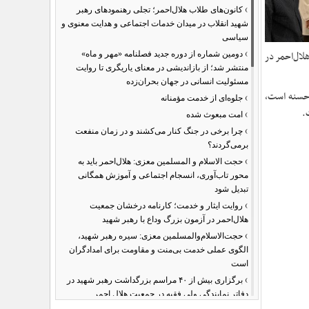
›
کانون‌های طلاب هلال‌احمر؛ تجلی رهنمودهای رهبر
شهید انقلاب در میدان خدمات اجتماعی و هدایت معنوی و
سیاسی
›
لال‌احمر در
دومین شماره از دوره جدید فصلنامه «مهر و ماه»
منتشر شد؛ از بازاندیشی در معنای یاریگری تا روایت
مسئولیت انسانی در جهان بحران‌زده
 حسنه است،
›
جلوه‌ای از خدمت مؤمنانه
.
›
امت مبعوث شده
›
چرا برخی در جنگ کنار می‌کشند و در زمان منفعت
برمی‌گردند؟
›
حجت الاسلام و المسلمین معزی: هلال‌احمر باید به
محور تاب‌آوری، انسجام اجتماعی و آموزش همگانی
تبدیل شود
›
روایت ایثار و خدمت؛ کارنامه درخشان جمعیت
هلال‌احمر در آزمون بزرگ وداع با رهبر شهید
›
حجت‌الاسلام‌والمسلمین معزی: سیره رهبر شهید،
الگوی عملی خدمت بی‌منت و مقاومت برای امدادگران
است
›
برگزاری بیش از ۴۰ مراسم بزرگداشت رهبر شهید در
دفاتر نمایندگی ولی فقیه در جمعیت هلال احمر