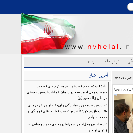
دگی
درباره ما
آرشیو
آخرین اخبار
ر : 65501
›
ابلاغ سلام و خداقوت نماینده محترم ولی‌فقیه در
جمعیت هلال احمر به کادر درمان عملیات اربعین حسینی
در طریق‌الحسین(ع)
›
بازرس ویژه حوزه نمایندگی ولی‌فقیه از مراکز درمانی
عتبات بازدید کرد؛ تأکید بر تقویت فعالیت‌های فرهنگی و
خدمت جهادی
›
روحانیون هلال‌احمر؛ همراهان معنوی خدمت‌رسانی به
زائران اربعین