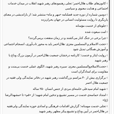
›
کانون‌های طلاب هلال‌احمر؛ تجلی رهنمودهای رهبر شهید انقلاب در میدان خدمات
اجتماعی و هدایت معنوی و سیاسی
›
دومین شماره از دوره جدید فصلنامه «مهر و ماه» منتشر شد؛ از بازاندیشی در معنای
یاریگری تا روایت مسئولیت انسانی در جهان بحران‌زده
›
جلوه‌ای از خدمت مؤمنانه
›
امت مبعوث شده
›
چرا برخی در جنگ کنار می‌کشند و در زمان منفعت برمی‌گردند؟
›
حجت الاسلام و المسلمین معزی: هلال‌احمر باید به محور تاب‌آوری، انسجام اجتماعی
و آموزش همگانی تبدیل شود
›
روایت ایثار و خدمت؛ کارنامه درخشان جمعیت هلال‌احمر در آزمون بزرگ وداع با
رهبر شهید
›
حجت‌الاسلام‌والمسلمین معزی: سیره رهبر شهید، الگوی عملی خدمت بی‌منت و
مقاومت برای امدادگران است
›
برگزاری بیش از ۴۰ مراسم بزرگداشت رهبر شهید در دفاتر نمایندگی ولی فقیه در
جمعیت هلال احمر
›
شهید امام سیدعلی خامنه‌ای مردی از جنس انسان ۲۵۰ ساله
›
امتداد حماسه‌ی خدمت در مسیر تشییع و تدفین امام شهید؛ از «قم» تا «مشهدالرضا
(ع)»
›
تجلی خدمت مومنانه؛ گزارش اقدامات فرهنگی و امدادی حوزه نمایندگی ولی‌فقیه
در هلال‌احمر در آیین وداع و تشییع پیکر مطهر رهبر شهید