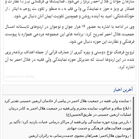
سازمان جوانان هلال احمر برگزار می‌شود، فعالیت‌های فرهنگی نیز با نظارت و
همکاری ویژه حوزه نمایندگی ولی فقیه به منظور تقویت روحیه ایثار، از
خودگذشتگی، امید به آینده روشن و همچنین تقویت ایمان آنان دنبال می شود.
وی در ادامه با اشاره به حضور ١۴ هزار جوان و نوجوان در اردوهای تابستانه امسال
جمعیت هلال احمر تصریح کرد: برنامه های این مجموعه مردمی همواره با پیوست
فرهنگی و نظارت این حوزه دنبال می شود.
ترویج فرهنگ نوع دوستی و بهره گیری از معارف قرآنی از جمله اهداف برنامه‌ریزی
شده در این اردوها است که مدیرکل حوزه نمایندگی ولی فقیه در هلال احمر به آن
اشاره کرد.
6/24/2023 9:57:00 PM
آخرین اخبار
›
نماینده ولی فقیه در جمعیت هلال احمر در پیامی از خادمان اربعین حسینی تقدیر کرد
›
ابلاغ سلام و خداقوت نماینده محترم ولی‌فقیه در جمعیت هلال احمر به کادر درمان
عملیات اربعین حسینی در طریق‌الحسین(ع)
›
بازرس ویژه حوزه نمایندگی ولی‌فقیه از مراکز درمانی عتبات بازدید کرد؛ تأکید بر
تقویت فعالیت‌های فرهنگی و خدمت جهادی
›
روحانیون هلال‌احمر؛ همراهان معنوی خدمت‌رسانی به زائران اربعین