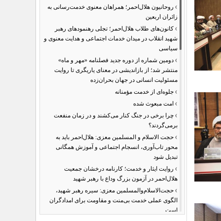
›
روحانیون هلال‌احمر؛ همراهان معنوی خدمت‌رسانی به
زائران اربعین
›
کانون‌های طلاب هلال‌احمر؛ تجلی رهنمودهای رهبر
شهید انقلاب در میدان خدمات اجتماعی و هدایت معنوی و
سیاسی
›
دومین شماره از دوره جدید فصلنامه «مهر و ماه»
منتشر شد؛ از بازاندیشی در معنای یاریگری تا روایت
مسئولیت انسانی در جهان بحران‌زده
›
جلوه‌ای از خدمت مؤمنانه
›
امت مبعوث شده
›
چرا برخی در جنگ کنار می‌کشند و در زمان منفعت
برمی‌گردند؟
›
حجت الاسلام و المسلمین معزی: هلال‌احمر باید به
محور تاب‌آوری، انسجام اجتماعی و آموزش همگانی
تبدیل شود
›
روایت ایثار و خدمت؛ کارنامه درخشان جمعیت
هلال‌احمر در آزمون بزرگ وداع با رهبر شهید
›
حجت‌الاسلام‌والمسلمین معزی: سیره رهبر شهید،
الگوی عملی خدمت بی‌منت و مقاومت برای امدادگران
است