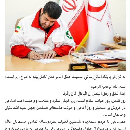
به گزارش پایگاه اطلاع‌رسانی جمعیت هلال احمر متن کامل پیام به شرح زیر است:
بسم الله الرحمن الرحیم
جَاءَ الْحَقُّ وَ زَهَقَ الْبَاطِلُ إِنَّ الْبَاطِلَ کَانَ زَهُوقًا
روز قدس، روز حیات اسلام است. روز تجلی شکوه و عظمت و وحدت امت اسلامی
در خروش بر استکبار و روز آگاهی و حرکت ملت‌های مسلمان جهان علیه اشغالگران
و ظالمان است.
همبستگی با مردم ستمدیده فلسطین تکلیف بشردوستانه تمامی مسلمانان ‏عالَم
است که برای دفاع از حقوق مظلوم‌ترین مردمان تاریخ معاصر به پا ‏می‌خیزند و با