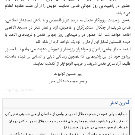
حضور در راهپیمایی روز جهانی قدس حمایت خویش را از آن ‏ملت مقاوم اعلام
می‌دارند.‏
به‌حق توجهات پروردگار متعال به مردم عزیز فلسطین و با تلاش مجاهدان ‏اسلامی،
قدس شریف از چنگال استکبارگران و غاصبان، آزاد و نماز شکر در مسجد الاقصی
اقامه خواهد شد؛ لذا ‏حضور در راهپیمایی روز جهانی قدس و فریادهای اتحاد با
مردم فلسطین تحقق ‏این آرمان را نزدیک خواهد کرد ان شاء الله.‏
اینجانب از تمامی‌برادران و خواهران روزه‌دار و هموطن دعوت می‌نمایم تا با ‏حضور
پرشور خود در این راهپیمایی که همچون رسالتی دینی و انسانی بر عهده ماست،
‏طلیعه آزادسازی قدس شریف را قریب الوقوع‌تر از گذشته نمایند.‏
پیر حسین کولیوند
رئیس جمعیت هلال احمر
4/13/2023 5:09:00 PM
آخرین اخبار
›
نماینده ولی فقیه در جمعیت هلال احمر در پیامی از خادمان اربعین حسینی تقدیر کرد
›
ابلاغ سلام و خداقوت نماینده محترم ولی‌فقیه در جمعیت هلال احمر به کادر درمان
عملیات اربعین حسینی در طریق‌الحسین(ع)
›
بازرس ویژه حوزه نمایندگی ولی‌فقیه از مراکز درمانی عتبات بازدید کرد؛ تأکید بر