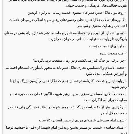
تقویت فعالیت‌های فرهنگی و خدمت جهادی
›
روحانیون هلال‌احمر؛ همراهان معنوی خدمت‌رسانی به زائران اربعین
›
کانون‌های طلاب هلال‌احمر؛ تجلی رهنمودهای رهبر شهید انقلاب در میدان خدمات
اجتماعی و هدایت معنوی و سیاسی
›
دومین شماره از دوره جدید فصلنامه «مهر و ماه» منتشر شد؛ از بازاندیشی در معنای
یاریگری تا روایت مسئولیت انسانی در جهان بحران‌زده
›
جلوه‌ای از خدمت مؤمنانه
›
امت مبعوث شده
›
چرا برخی در جنگ کنار می‌کشند و در زمان منفعت برمی‌گردند؟
›
حجت الاسلام و المسلمین معزی: هلال‌احمر باید به محور تاب‌آوری، انسجام اجتماعی
و آموزش همگانی تبدیل شود
›
روایت ایثار و خدمت؛ کارنامه درخشان جمعیت هلال‌احمر در آزمون بزرگ وداع با
رهبر شهید
›
حجت‌الاسلام‌والمسلمین معزی: سیره رهبر شهید، الگوی عملی خدمت بی‌منت و
مقاومت برای امدادگران است
›
برگزاری بیش از ۴۰ مراسم بزرگداشت رهبر شهید در دفاتر نمایندگی ولی فقیه در
جمعیت هلال احمر
›
شهید امام سیدعلی خامنه‌ای مردی از جنس انسان ۲۵۰ ساله
›
امتداد حماسه‌ی خدمت در مسیر تشییع و تدفین امام شهید؛ از «قم» تا «مشهدالرضا
(ع)»