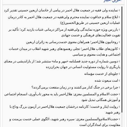
آخرین اخبار
›
نماینده ولی فقیه در جمعیت هلال احمر در پیامی از خادمان اربعین حسینی تقدیر کرد
›
ابلاغ سلام و خداقوت نماینده محترم ولی‌فقیه در جمعیت هلال احمر به کادر درمان
عملیات اربعین حسینی در طریق‌الحسین(ع)
›
بازرس ویژه حوزه نمایندگی ولی‌فقیه از مراکز درمانی عتبات بازدید کرد؛ تأکید بر
تقویت فعالیت‌های فرهنگی و خدمت جهادی
›
روحانیون هلال‌احمر؛ همراهان معنوی خدمت‌رسانی به زائران اربعین
›
کانون‌های طلاب هلال‌احمر؛ تجلی رهنمودهای رهبر شهید انقلاب در میدان خدمات
اجتماعی و هدایت معنوی و سیاسی
›
دومین شماره از دوره جدید فصلنامه «مهر و ماه» منتشر شد؛ از بازاندیشی در معنای
یاریگری تا روایت مسئولیت انسانی در جهان بحران‌زده
›
جلوه‌ای از خدمت مؤمنانه
›
امت مبعوث شده
›
چرا برخی در جنگ کنار می‌کشند و در زمان منفعت برمی‌گردند؟
›
حجت الاسلام و المسلمین معزی: هلال‌احمر باید به محور تاب‌آوری، انسجام اجتماعی
و آموزش همگانی تبدیل شود
›
روایت ایثار و خدمت؛ کارنامه درخشان جمعیت هلال‌احمر در آزمون بزرگ وداع با
رهبر شهید
›
حجت‌الاسلام‌والمسلمین معزی: سیره رهبر شهید، الگوی عملی خدمت بی‌منت و
مقاومت برای امدادگران است