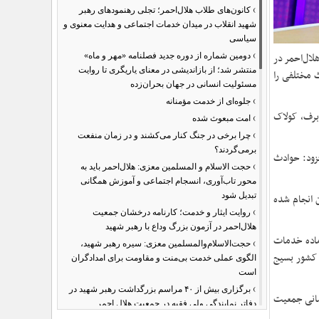
›
کانون‌های طلاب هلال‌احمر؛ تجلی رهنمودهای رهبر
شهید انقلاب در میدان خدمات اجتماعی و هدایت معنوی و
سیاسی
›
لال‌احمر در
دومین شماره از دوره جدید فصلنامه «مهر و ماه»
منتشر شد؛ از بازاندیشی در معنای یاریگری تا روایت
حوادث مختلفی را
مسئولیت انسانی در جهان بحران‌زده
›
جلوه‌ای از خدمت مؤمنانه
برف، کولاک
›
امت مبعوث شده
›
چرا برخی در جنگ کنار می‌کشند و در زمان منفعت
برمی‌گردند؟
 شده است افزود: حوادث
›
حجت الاسلام و المسلمین معزی: هلال‌احمر باید به
محور تاب‌آوری، انسجام اجتماعی و آموزش همگانی
تبدیل شود
ران انجام شده
›
روایت ایثار و خدمت؛ کارنامه درخشان جمعیت
هلال‌احمر در آزمون بزرگ وداع با رهبر شهید
 از ۲۱ پایگاه و پست امدادی در قم آماده خدمات
›
حجت‌الاسلام‌والمسلمین معزی: سیره رهبر شهید،
همه کشور بسیج
الگوی عملی خدمت بی‌منت و مقاومت برای امدادگران
است
›
برگزاری بیش از ۴۰ مراسم بزرگداشت رهبر شهید در
رسانی جمعیت
دفاتر نمایندگی ولی فقیه در جمعیت هلال احمر