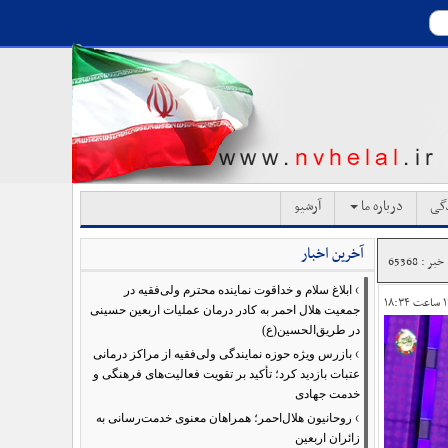
دگی
درباره ما
آرشیو
آخرین اخبار
ر : 65368
›
ابلاغ سلام و خداقوت نماینده محترم ولی‌فقیه در
جمعیت هلال احمر به کادر درمان عملیات اربعین حسینی
در طریق‌الحسین(ع)
›
بازرس ویژه حوزه نمایندگی ولی‌فقیه از مراکز درمانی
عتبات بازدید کرد؛ تأکید بر تقویت فعالیت‌های فرهنگی و
خدمت جهادی
›
روحانیون هلال‌احمر؛ همراهان معنوی خدمت‌رسانی به
زائران اربعین