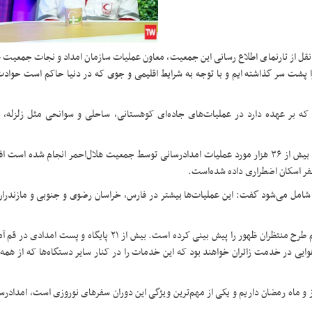
 نقل از تارنمای اطلاع رسانی این جمعیت، معاون عملیات سازمان امداد و نجات جمعیت ه
ثبت سلامت گفت: ۱۱ ماه از سال جاری را پشت سر گذاشته ایم و با توجه به شرایط اقلیمی و جوی که در دنیا حاکم است 
ی که بر عهده دارد در عملیات‌های جاده‌ای کوهستانی، ساحلی و سوانحی مثل زلزله، 
معاون امداد و نجات سازمان امداد و نجات با بیان اینکه در این 11 ماه بیش از ۳۶ هزار مورد عملیات امدادرسانی توسط جمعیت هلال‌احمر انجام
.
 عملیات های هلال‌احمر را شامل می‌شود گفت: این عملیات‌ها بیشتر در فارس، خراسان رضوی و جنوبی و مازند
مرادی پور در ادامه خاطرنشان کرد: هلال‌احمر برای اعیاد شعبانیه در قم طرح منتظران ظهور را پیش بینی کرده است. بیش
مدادی و عملیاتی و هوایی در خدمت زائران خواهند بود که این خدمات را در کنار سایر دستگاه‌ها که از 
وز و ماه رمضان داریم و یکی از مهم‌ترین ویژگی این دوران سفرهای نوروزی است، امداد