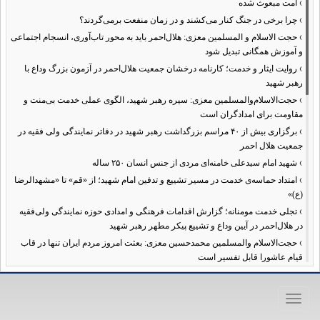
›
امت مبعوث شده
›
چرا برخی در جنگ کنار می‌کشند و در زمان منفعت برمی‌گردند؟
›
حجت الاسلام و المسلمین معزی: هلال‌احمر باید به محور تاب‌آوری، انسجام اجتماعی
و آموزش همگانی تبدیل شود
›
روایت ایثار و خدمت؛ کارنامه درخشان جمعیت هلال‌احمر در آزمون بزرگ وداع با
رهبر شهید
›
حجت‌الاسلام‌والمسلمین معزی: سیره رهبر شهید، الگوی عملی خدمت بی‌منت و
مقاومت برای امدادگران است
›
برگزاری بیش از ۴۰ مراسم بزرگداشت رهبر شهید در دفاتر نمایندگی ولی فقیه در
جمعیت هلال احمر
›
شهید امام سیدعلی خامنه‌ای مردی از جنس انسان ۲۵۰ ساله
›
امتداد حماسه‌ی خدمت در مسیر تشییع و تدفین امام شهید؛ از «قم» تا «مشهدالرضا
(ع)»
›
تجلی خدمت مومنانه؛ گزارش اقدامات فرهنگی و امدادی حوزه نمایندگی ولی‌فقیه
در هلال‌احمر در آیین وداع و تشییع پیکر مطهر رهبر شهید
›
حجت‌الاسلام والمسلمین محمدحسین معزی: بعثت امروز مردم ایران تنها در قاب
قیام عاشورا قابل تفسیر است
›
آمادگی همه‌جانبه معاونت فرهنگی حوزه نمایندگی ولی‌فقیه هلال‌احمر برای
خدمت‌رسانی در مراسم تشییع پیکر مطهر رهبر شهید
Toggle
›
طنین نوای حسینی در ساختمان صلح؛ ویژه‌برنامه‌های عزاداری دهه اول محرم در
navigation