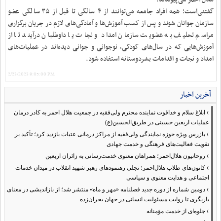
گفتنی‌است؛ همه افراد جامعه می‌توانند از ۴ سالگی تا قبل از ۳۵ سالگی عضو
سازمان جوانان شوند و پس از کسب آموزش‌ها و آمادگی‌های لازم در جریان برگزاری
مراسم تحلیف به عضویت سازمان امداد و نجات یا داوطلبان درآیند تا از
آموزش‌هایی که در سال‌های کودکی، نوجوانی و جوانی دیده‌اند در عملیات‌های
امداد و نجات و اقدامات بشردوستانه استفاده شود.
2/23/2023 9:05:00 PM
آخرین اخبار
›
ابلاغ سلام و خداقوت نماینده محترم ولی‌فقیه در جمعیت هلال احمر به کادر درمان
عملیات اربعین حسینی در طریق‌الحسین(ع)
›
بازرس ویژه حوزه نمایندگی ولی‌فقیه از مراکز درمانی عتبات بازدید کرد؛ تأکید بر
تقویت فعالیت‌های فرهنگی و خدمت جهادی
›
روحانیون هلال‌احمر؛ همراهان معنوی خدمت‌رسانی به زائران اربعین
›
کانون‌های طلاب هلال‌احمر؛ تجلی رهنمودهای رهبر شهید انقلاب در میدان خدمات
اجتماعی و هدایت معنوی و سیاسی
›
دومین شماره از دوره جدید فصلنامه «مهر و ماه» منتشر شد؛ از بازاندیشی در معنای
یاریگری تا روایت مسئولیت انسانی در جهان بحران‌زده
›
جلوه‌ای از خدمت مؤمنانه