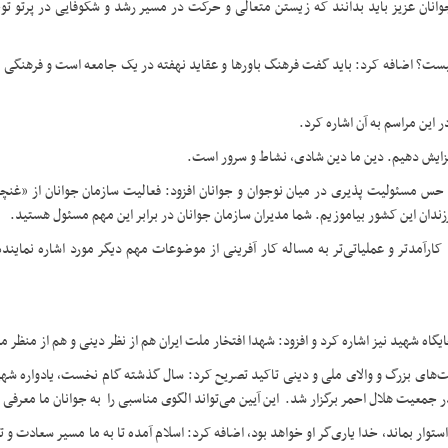
انان عزیز باید بدانند که زیستن متعالی و حرکت در مسیر رشد و شکوفایی در پرتو تو
ت؟ اضافه کرد: باید گفت فرهنگ باورها و عقاید نهفته در یک جامعه است و فرهنگی ک
 این مراسم به آن اشاره کرد.
فزایش دهیم‌. دین ما دین شادی، نشاط و سرور است.
 حس مسئولیت پذیری در میان نوجوان و جوانان افزود: فعالیت سازمان جوانان از «غنچ
رزندان این کشور بیاموزیم. شما مدیران سازمان جوانان در برابر این مهم مسئول هستید.
ارآمدتر و عملیاتی‌تر به مساله کار آفرینی از موضوعات مهم دیگر مورد اشاره نمایند
ه شهید نیز اشاره کرد و افزود: شهدا افتخار ملت ایران هم از نظر دینی و هم از منظر 
های بزرگ و والای ملی و دینی تاکید تصریح کرد: سال گذشته گام نخست، یادواره شهید
در جمعیت هلال احمر برگزار شد. این آیین می‌تواند الگوی مناسبی را به جوانان ما معرفی 
ستوار بماند، خدا یاری‌گر او خواهد بود، اضافه کرد: اسلام آمده تا به ما مسیر سعادت و ت