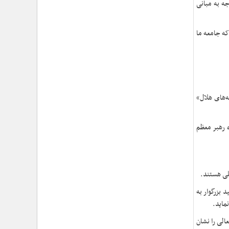
›
جه به مبانی
شهید امام سیدعلی خامنه‌ای مردی از جنس انسان ۲۵۰
ساله
›
امتداد حماسه‌ی خدمت در مسیر تشییع و تدفین امام
ه جامعه ما
شهید؛ از «قم» تا «مشهدالرضا (ع)»
›
تجلی خدمت مومنانه؛ گزارش اقدامات فرهنگی و
امدادی حوزه نمایندگی ولی‌فقیه در هلال‌احمر در آیین وداع
و تشییع پیکر مطهر رهبر شهید
›
حجت‌الاسلام والمسلمین محمدحسین معزی: بعثت
امروز مردم ایران تنها در قاب قیام عاشورا قابل تفسیر
ه‌های هلال»
است
›
آمادگی همه‌جانبه معاونت فرهنگی حوزه نمایندگی
ولی‌فقیه هلال‌احمر برای خدمت‌رسانی در مراسم تشییع
ه رهبر معظم
پیکر مطهر رهبر شهید
›
طنین نوای حسینی در ساختمان صلح؛ ویژه‌برنامه‌های
عزاداری دهه اول محرم در هلال‌احمر آغاز شد
›
نماینده ولی‌فقیه در هلال‌احمر: حراست اثرگذار، پشتوانه
ملی هستند.
سرمایه اجتماعی است / هدف حکومت اسلامی، ساخت
جامعه‌ای برای «خلیفه‌الله» شدن انسان‌هاست
 بزرگوار به
›
تأکید نماینده ولی‌فقیه در هلال‌احمر بر هدفمندی
نماید.
برنامه‌های محرم / عزاداری‌ها نیازمند توجه همزمان به
عالی را نشان
ابعاد «معرفتی» و «عاطفی» است