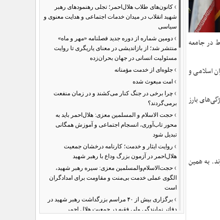
›
کانون‌های طلاب هلال‌احمر؛ تجلی رهنمودهای رهبر
شهید انقلاب در میدان خدمات اجتماعی و هدایت معنوی و
سیاسی
›
دومین شماره از دوره جدید فصلنامه «مهر و ماه»
ط در جامعه
منتشر شد؛ از بازاندیشی در معنای یاریگری تا روایت
مسئولیت انسانی در جهان بحران‌زده
›
ن اسلامی و
جلوه‌ای از خدمت مؤمنانه
›
امت مبعوث شده
›
چرا برخی در جنگ کنار می‌کشند و در زمان منفعت
گی‌های بارز
برمی‌گردند؟
›
حجت الاسلام و المسلمین معزی: هلال‌احمر باید به
محور تاب‌آوری، انسجام اجتماعی و آموزش همگانی
تبدیل شود
›
روایت ایثار و خدمت؛ کارنامه درخشان جمعیت
هلال‌احمر در آزمون بزرگ وداع با رهبر شهید
ند. به همین
›
حجت‌الاسلام‌والمسلمین معزی: سیره رهبر شهید،
الگوی عملی خدمت بی‌منت و مقاومت برای امدادگران
است
›
برگزاری بیش از ۴۰ مراسم بزرگداشت رهبر شهید در
دفاتر نمایندگی ولی فقیه در جمعیت هلال احمر