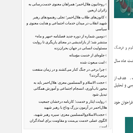
›
روحانیون هلال‌احمر؛ همراهان معنوی خدمت‌رسانی به
زائران اربعین
›
کانون‌های طلاب هلال‌احمر؛ تجلی رهنمودهای رهبر
شهید انقلاب در میدان خدمات اجتماعی و هدایت معنوی و
سیاسی
›
دومین شماره از دوره جدید فصلنامه «مهر و ماه»
منتشر شد؛ از بازاندیشی در معنای یاریگری تا روایت
لوم و فرهنگ
مسئولیت انسانی در جهان بحران‌زده
›
جلوه‌ای از خدمت مؤمنانه
شت ماه سال
›
امت مبعوث شده
›
چرا برخی در جنگ کنار می‌کشند و در زمان منفعت
برمی‌گردند؟
فت. هدف از
›
حجت الاسلام و المسلمین معزی: هلال‌احمر باید به
سی و تحلیل
محور تاب‌آوری، انسجام اجتماعی و آموزش همگانی
تبدیل شود
›
ت دفتر تبلیغات اسلامی و با همکاری حوزۀ نمایندگی ولی فقیه در جمعیت هلال احمر در ١١ محور فراخوان خود
روایت ایثار و خدمت؛ کارنامه درخشان جمعیت
هلال‌احمر در آزمون بزرگ وداع با رهبر شهید
›
حجت‌الاسلام‌والمسلمین معزی: سیره رهبر شهید،
الگوی عملی خدمت بی‌منت و مقاومت برای امدادگران
است