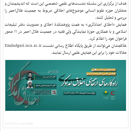
هدف از برگزاری این سلسله‌ نشست‌های علمی-تخصصی این است که اندیشمندان و
متفکران حوزه علوم انسانی موضوع‌های اخلاقی مربوط به جمعیت هلال‌احمر را
بررسی و تحلیل کنند.
همایش «اخلاق امدادگری» به همت پژوهشکدۀ اخلاق و معنویت دفتر تبلیغات
اسلامی و با همکاری حوزۀ نمایندگی ولی فقیه در جمعیت هلال احمر در ١١ محور
فراخوان خود را اعلام کرد.
علاقمندان می‌توانند از طریق پایگاه اطلاع رسانی نشست Emdadgari.isca.ac.ir
مقالات خود را برای این همایش علمی ارسال نمایند.
12/28/2022 4:15:00 PM