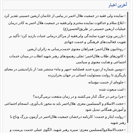
آخرین اخبار
›
نماینده ولی فقیه در جمعیت هلال احمر در پیامی از خادمان اربعین حسینی تقدیر کرد
›
ابلاغ سلام و خداقوت نماینده محترم ولی‌فقیه در جمعیت هلال احمر به کادر درمان
عملیات اربعین حسینی در طریق‌الحسین(ع)
›
بازرس ویژه حوزه نمایندگی ولی‌فقیه از مراکز درمانی عتبات بازدید کرد؛ تأکید بر
تقویت فعالیت‌های فرهنگی و خدمت جهادی
›
روحانیون هلال‌احمر؛ همراهان معنوی خدمت‌رسانی به زائران اربعین
›
کانون‌های طلاب هلال‌احمر؛ تجلی رهنمودهای رهبر شهید انقلاب در میدان خدمات
اجتماعی و هدایت معنوی و سیاسی
›
دومین شماره از دوره جدید فصلنامه «مهر و ماه» منتشر شد؛ از بازاندیشی در معنای
یاریگری تا روایت مسئولیت انسانی در جهان بحران‌زده
›
جلوه‌ای از خدمت مؤمنانه
›
امت مبعوث شده
›
چرا برخی در جنگ کنار می‌کشند و در زمان منفعت برمی‌گردند؟
›
حجت الاسلام و المسلمین معزی: هلال‌احمر باید به محور تاب‌آوری، انسجام اجتماعی
و آموزش همگانی تبدیل شود
›
روایت ایثار و خدمت؛ کارنامه درخشان جمعیت هلال‌احمر در آزمون بزرگ وداع با
رهبر شهید
›
حجت‌الاسلام‌والمسلمین معزی: سیره رهبر شهید، الگوی عملی خدمت بی‌منت و