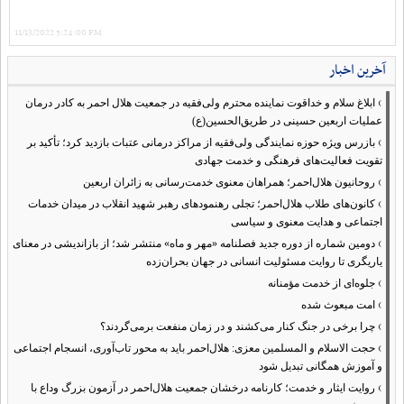
11/13/2022 5:24:00 PM
آخرین اخبار
›
ابلاغ سلام و خداقوت نماینده محترم ولی‌فقیه در جمعیت هلال احمر به کادر درمان
عملیات اربعین حسینی در طریق‌الحسین(ع)
›
بازرس ویژه حوزه نمایندگی ولی‌فقیه از مراکز درمانی عتبات بازدید کرد؛ تأکید بر
تقویت فعالیت‌های فرهنگی و خدمت جهادی
›
روحانیون هلال‌احمر؛ همراهان معنوی خدمت‌رسانی به زائران اربعین
›
کانون‌های طلاب هلال‌احمر؛ تجلی رهنمودهای رهبر شهید انقلاب در میدان خدمات
اجتماعی و هدایت معنوی و سیاسی
›
دومین شماره از دوره جدید فصلنامه «مهر و ماه» منتشر شد؛ از بازاندیشی در معنای
یاریگری تا روایت مسئولیت انسانی در جهان بحران‌زده
›
جلوه‌ای از خدمت مؤمنانه
›
امت مبعوث شده
›
چرا برخی در جنگ کنار می‌کشند و در زمان منفعت برمی‌گردند؟
›
حجت الاسلام و المسلمین معزی: هلال‌احمر باید به محور تاب‌آوری، انسجام اجتماعی
و آموزش همگانی تبدیل شود
›
روایت ایثار و خدمت؛ کارنامه درخشان جمعیت هلال‌احمر در آزمون بزرگ وداع با