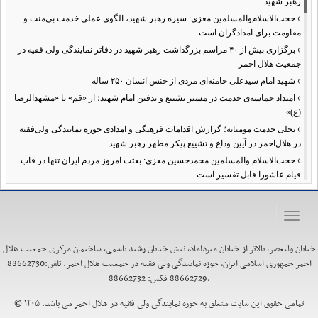
رهبر شهید
›
حجت‌الاسلام‌والمسلمین معزی: سیره رهبر شهید، الگوی عملی خدمت بی‌منت و
مقاومت برای امدادگران است
›
برگزاری بیش از ۴۰ مراسم بزرگداشت رهبر شهید در دفاتر نمایندگی ولی فقیه در
جمعیت هلال احمر
›
شهید امام سیدعلی خامنه‌ای مردی از جنس انسان ۲۵۰ ساله
›
امتداد حماسه‌ی خدمت در مسیر تشییع و تدفین امام شهید؛ از «قم» تا «مشهدالرضا
(ع)»
›
تجلی خدمت مومنانه؛ گزارش اقدامات فرهنگی و امدادی حوزه نمایندگی ولی‌فقیه
در هلال‌احمر در آیین وداع و تشییع پیکر مطهر رهبر شهید
›
حجت‌الاسلام والمسلمین محمدحسین معزی: بعثت امروز مردم ایران تنها در قاب
قیام عاشورا قابل تفسیر است
›
آمادگی همه‌جانبه معاونت فرهنگی حوزه نمایندگی ولی‌فقیه هلال‌احمر برای
خدمت‌رسانی در مراسم تشییع پیکر مطهر رهبر شهید
Toggle
›
طنین نوای حسینی در ساختمان صلح؛ ویژه‌برنامه‌های عزاداری دهه اول محرم در
navigation
هلال‌احمر آغاز شد
خیابان ولیعصر، بالاتر از خیابان میرداماد، نبش خیابان رشید یاسمی، ساختمان مرکزی جمعیت هلال
›
نماینده ولی‌فقیه در هلال‌احمر: حراست اثرگذار، پشتوانه سرمایه اجتماعی است /
احمر جمهوری اسلامی ایران، حوزه نمایندگی ولی فقیه در جمعیت هلال احمر. تلفن:88662730
هدف حکومت اسلامی، ساخت جامعه‌ای برای «خلیفه‌الله» شدن انسان‌هاست
،88662729 فکس: 88662732
›
تأکید نماینده ولی‌فقیه در هلال‌احمر بر هدفمندی برنامه‌های محرم / عزاداری‌ها
نیازمند توجه همزمان به ابعاد «معرفتی» و «عاطفی» است
تمامی حقوق این سایت متعلق به حوزه نمایندگی ولی فقیه در هلال احمر می باشد. ۱۴۰۵ ©
›
۱۰۰ روز اقتدارِ میدانی؛ حماسهِ ماندن در عهدِ نصرت