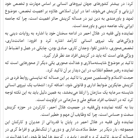
کرد: در بیشتر کشورهای جهان نیروهای انسانی بر اساس مهارت و تخصص خود
ارزیابی و گزینش می‌شوند، اما در ایران اسلامی علاوه بر اهمیت تخصص، موضوع
تعهد و باورمندی به دین نیز در مساله گزینش حائز اهمیت است، چرا که جامعه
ایرانی یک جامعه دینی و باورمند است.
نماینده ولی فقیه در هلال احمر در ادامه سخنان خود با اشاره به روایات دینی به
ویژگی‌های یک نیروی انسانی کارآمد اشاره کرد و افزود: امانت‌داری،
تخصص‌محوری، داشتن تقوا، وجدان کاری، صادق بودن، چابکی در عمل و انضباط از
ویژگی‌های است که باید در گزینش افراد مد نظر قرار گیرد.
تاکید بر موضوع شایسته‌سالاری و عدالت محوری یکی دیگر از محورهایی است که
نماینده رهبر معظم انقلاب در این دیدار بر آن تاکید کرد.
حجت الاسلام والمسلمین معزی با تاکید بر این مساله که نبایستی روابط فردی در
گزینش جایگزین ضوابط اداری و قانونی شود، اضافه کرد: انتخاب یک نیروی انسانی
شایسته سرمایه یک سازمان را ارتقا می‌بخشد، به همین دلیل باید به این نکته توجه
کرد که در انتخاب افراد منافع ملی و سازمانی در اولویت است.
بنا به گفته نماینده ولی‌فقیه در جمعیت هلال احمر، کارکردن در حوزه گزینش
سخت و حساس است، چرا که وظایف آن مهم و خطیر است.
نماینده ولی فقیه در هلال احمر در پایان با قدردانی از مدیران و کارکنان این
مجموعه، بار دیگر بر حفظ سلامت اداری و دوری از تنگ‌نظری و افراط گری در
مساله گزینش تاکید کرد و افزود: باید در گزینش‌ها لحاظ شود، اما عدالت در