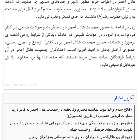
هلال احمر در اطراف حرم مطهر، شهر و جاده‌های منتهی به مشهد که شاهد
حضور کاروان‌های پیاده بودند، حضوری بسیار خوب، چشم‌گیر و فعال برای خدمت
به زائران حضرت رضا(ع) داشتند که جای تشکر و قدردانی دارد
.
وی در ادامه به حضور جمعیت هلال احمر در مخاطرات و حوادث طبیعی در کنار
مردم اشاره و افزود: در حوادث طبیعی که حادثه دیدگان از شرایط روحی آشفته‌ای
برخوردار هستند، حضور جمعیت هلال احمر برای کنترل اوضاع و ایمنی بخشی،
حضوری آرامش بخش و امید آفرین است، امدادگران جمعیت هلال احمر در آن
شرایط فرشتگان نجات بخش مردم هستند که خدمات آنها نزد خداوند پاداش
غیرقابل توصیفی دارد
.
10/20/2022 11:34:00 PM
آخرین اخبار
›
ابلاغ سلام و خداقوت نماینده محترم ولی‌فقیه در جمعیت هلال احمر به کادر درمان
عملیات اربعین حسینی در طریق‌الحسین(ع)
›
بازرس ویژه حوزه نمایندگی ولی‌فقیه از مراکز درمانی عتبات بازدید کرد؛ تأکید بر
تقویت فعالیت‌های فرهنگی و خدمت جهادی
›
روحانیون هلال‌احمر؛ همراهان معنوی خدمت‌رسانی به زائران اربعین