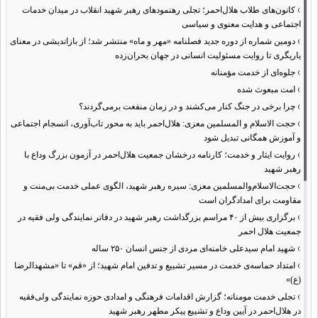
›
کانون‌های طلاب هلال‌احمر؛ تجلی رهنمودهای رهبر شهید انقلاب در میدان خدمات
اجتماعی و هدایت معنوی و سیاسی
›
دومین شماره از دوره جدید فصلنامه «مهر و ماه» منتشر شد؛ از بازاندیشی در معنای
یاریگری تا روایت مسئولیت انسانی در جهان بحران‌زده
›
جلوه‌ای از خدمت مؤمنانه
›
امت مبعوث شده
›
چرا برخی در جنگ کنار می‌کشند و در زمان منفعت برمی‌گردند؟
›
حجت الاسلام و المسلمین معزی: هلال‌احمر باید به محور تاب‌آوری، انسجام اجتماعی
و آموزش همگانی تبدیل شود
›
روایت ایثار و خدمت؛ کارنامه درخشان جمعیت هلال‌احمر در آزمون بزرگ وداع با
رهبر شهید
›
حجت‌الاسلام‌والمسلمین معزی: سیره رهبر شهید، الگوی عملی خدمت بی‌منت و
مقاومت برای امدادگران است
›
برگزاری بیش از ۴۰ مراسم بزرگداشت رهبر شهید در دفاتر نمایندگی ولی فقیه در
جمعیت هلال احمر
›
شهید امام سیدعلی خامنه‌ای مردی از جنس انسان ۲۵۰ ساله
›
امتداد حماسه‌ی خدمت در مسیر تشییع و تدفین امام شهید؛ از «قم» تا «مشهدالرضا
(ع)»
›
تجلی خدمت مومنانه؛ گزارش اقدامات فرهنگی و امدادی حوزه نمایندگی ولی‌فقیه
در هلال‌احمر در آیین وداع و تشییع پیکر مطهر رهبر شهید