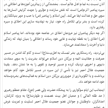
آنان نسبت به تمام اهل عالم است. بخشندگی از زیباترین آموزه‌های اخلاقی در
سیره پیامبر اکرم(ص) است که نقش سازنده و مؤثری را جهت گرایش انسان‌ها به
سوی حق و عدالت ایفا می‌کند. آیین اسلام را پیامبر (ص) با حب و مهر بنیانگذاری
کرده است و بشر برای تکامل راه خود، نیاز به نهادینه‌ سازی این اخلاق و سیره
رفتاری دارد.
اگر چه دیگر پیامبران نیز مروجان اخلاق در جامعه خود بوده‌اند، اما پیامبر اسلام
(ص) اخلاق را به نقطه نهایت و غایی خود رساند و اخلاقی را بنیان نهاد که زندگی
دنیا و آخرت را سعادتمند می‌سازد.
بی‌تردید، راه رستگاری بشر تمسک به اهل‌بیت(ع) است و گام گذاشتن در مسیر
معرفت و حقانیت ائمه و بزرگان دین اسلام می‌تواند بشریت را به سوی سعادت
دنیوی و اخروی نزدیک کرده و مسیر توحید و تقوی را به ما نشان دهد. یقینا
جمعیت هلال احمر نیز با تأسی از این سیره در مسیر تکامل خود گام خواهد
برداشت و با الگوبرداری از مهرورزی بزرگان دین اسلام به فعالیت‌های بشردوستانه
خود ادامه خواهد داد.
اینجانب این ایام سوگواری را به پیشگاه حضرت ولی عصر (عج)، مقام معظم رهبری
( مد ظله العالی ) و محبان اهل بیت عصمت و طهارت(ع) به ویژه کارکنان،
امدادگران، داوطلبان و جوانان عضو جمعیت هلال احمر تسلیت و تعزیت عرض
می‌نمایم.