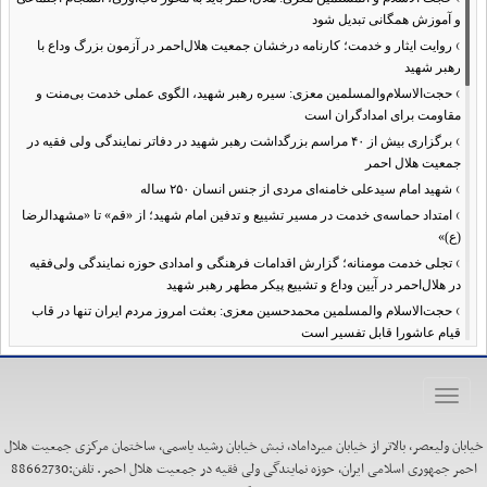
و آموزش همگانی تبدیل شود
›
روایت ایثار و خدمت؛ کارنامه درخشان جمعیت هلال‌احمر در آزمون بزرگ وداع با
رهبر شهید
›
حجت‌الاسلام‌والمسلمین معزی: سیره رهبر شهید، الگوی عملی خدمت بی‌منت و
مقاومت برای امدادگران است
›
برگزاری بیش از ۴۰ مراسم بزرگداشت رهبر شهید در دفاتر نمایندگی ولی فقیه در
جمعیت هلال احمر
›
شهید امام سیدعلی خامنه‌ای مردی از جنس انسان ۲۵۰ ساله
›
امتداد حماسه‌ی خدمت در مسیر تشییع و تدفین امام شهید؛ از «قم» تا «مشهدالرضا
(ع)»
›
تجلی خدمت مومنانه؛ گزارش اقدامات فرهنگی و امدادی حوزه نمایندگی ولی‌فقیه
در هلال‌احمر در آیین وداع و تشییع پیکر مطهر رهبر شهید
›
حجت‌الاسلام والمسلمین محمدحسین معزی: بعثت امروز مردم ایران تنها در قاب
قیام عاشورا قابل تفسیر است
›
آمادگی همه‌جانبه معاونت فرهنگی حوزه نمایندگی ولی‌فقیه هلال‌احمر برای
خدمت‌رسانی در مراسم تشییع پیکر مطهر رهبر شهید
Toggle
›
طنین نوای حسینی در ساختمان صلح؛ ویژه‌برنامه‌های عزاداری دهه اول محرم در
navigation
هلال‌احمر آغاز شد
خیابان ولیعصر، بالاتر از خیابان میرداماد، نبش خیابان رشید یاسمی، ساختمان مرکزی جمعیت هلال
›
نماینده ولی‌فقیه در هلال‌احمر: حراست اثرگذار، پشتوانه سرمایه اجتماعی است /
احمر جمهوری اسلامی ایران، حوزه نمایندگی ولی فقیه در جمعیت هلال احمر. تلفن:88662730
هدف حکومت اسلامی، ساخت جامعه‌ای برای «خلیفه‌الله» شدن انسان‌هاست