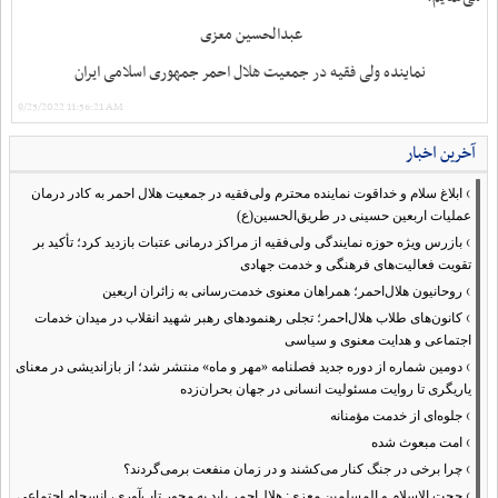
عبدالحسین معزی
نماینده ولی فقیه در جمعیت هلال احمر جمهوری اسلامی ایران
9/25/2022 11:56:21 AM
آخرین اخبار
›
ابلاغ سلام و خداقوت نماینده محترم ولی‌فقیه در جمعیت هلال احمر به کادر درمان
عملیات اربعین حسینی در طریق‌الحسین(ع)
›
بازرس ویژه حوزه نمایندگی ولی‌فقیه از مراکز درمانی عتبات بازدید کرد؛ تأکید بر
تقویت فعالیت‌های فرهنگی و خدمت جهادی
›
روحانیون هلال‌احمر؛ همراهان معنوی خدمت‌رسانی به زائران اربعین
›
کانون‌های طلاب هلال‌احمر؛ تجلی رهنمودهای رهبر شهید انقلاب در میدان خدمات
اجتماعی و هدایت معنوی و سیاسی
›
دومین شماره از دوره جدید فصلنامه «مهر و ماه» منتشر شد؛ از بازاندیشی در معنای
یاریگری تا روایت مسئولیت انسانی در جهان بحران‌زده
›
جلوه‌ای از خدمت مؤمنانه
›
امت مبعوث شده
›
چرا برخی در جنگ کنار می‌کشند و در زمان منفعت برمی‌گردند؟
›
حجت الاسلام و المسلمین معزی: هلال‌احمر باید به محور تاب‌آوری، انسجام اجتماعی