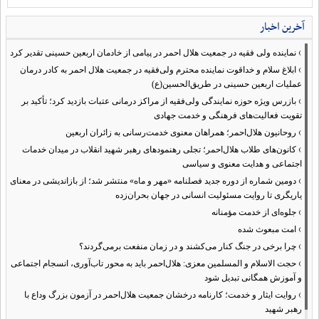
آخرین اخبار
›
نماینده ولی فقیه در جمعیت هلال احمر در پیامی از خادمان اربعین حسینی تقدیر کرد
›
ابلاغ سلام و خداقوت نماینده محترم ولی‌فقیه در جمعیت هلال احمر به کادر درمان
عملیات اربعین حسینی در طریق‌الحسین(ع)
›
بازرس ویژه حوزه نمایندگی ولی‌فقیه از مراکز درمانی عتبات بازدید کرد؛ تأکید بر
تقویت فعالیت‌های فرهنگی و خدمت جهادی
›
روحانیون هلال‌احمر؛ همراهان معنوی خدمت‌رسانی به زائران اربعین
›
کانون‌های طلاب هلال‌احمر؛ تجلی رهنمودهای رهبر شهید انقلاب در میدان خدمات
اجتماعی و هدایت معنوی و سیاسی
›
دومین شماره از دوره جدید فصلنامه «مهر و ماه» منتشر شد؛ از بازاندیشی در معنای
یاریگری تا روایت مسئولیت انسانی در جهان بحران‌زده
›
جلوه‌ای از خدمت مؤمنانه
›
امت مبعوث شده
›
چرا برخی در جنگ کنار می‌کشند و در زمان منفعت برمی‌گردند؟
›
حجت الاسلام و المسلمین معزی: هلال‌احمر باید به محور تاب‌آوری، انسجام اجتماعی
و آموزش همگانی تبدیل شود
›
روایت ایثار و خدمت؛ کارنامه درخشان جمعیت هلال‌احمر در آزمون بزرگ وداع با
رهبر شهید