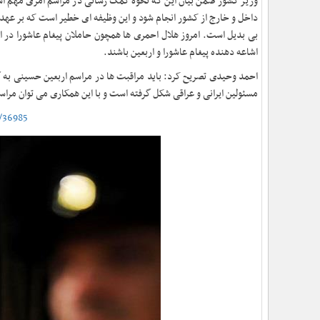
وزیر کشور ضمن بیان این که نحوه کمک رسانی در مراسم امری مهم ا
داخل و خارج از کشور انجام شود و این وظیفه ای خطیر است که بر عهده 
بی بدیل است. امروز هلال احمری ها همچون حاملان پیغام عاشورا در ا
اشاعه دهنده پیغام عاشورا و اربعین باشند
.
احمد وحیدی تصریح کرد: باید مراقبت ها در مراسم اربعین حسینی به گون
مسئولین ایرانی و عراقی شکل گرفته است و با این همکاری می توان مراسم
e/36985