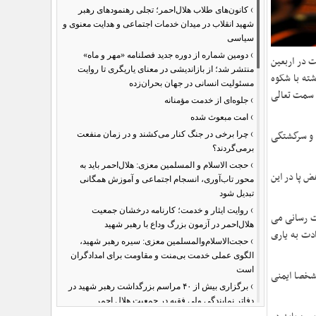
›
کانون‌های طلاب هلال‌احمر؛ تجلی رهنمودهای رهبر
شهید انقلاب در میدان خدمات اجتماعی و هدایت معنوی و
سیاسی
›
دومین شماره از دوره جدید فصلنامه «مهر و ماه»
ت در اربعین
منتشر شد؛ از بازاندیشی در معنای یاریگری تا روایت
ته با شکوه
مسئولیت انسانی در جهان بحران‌زده
ه سمت تعالی
›
جلوه‌ای از خدمت مؤمنانه
›
امت مبعوث شده
›
 و سرگشتگی
چرا برخی در جنگ کنار می‌کشند و در زمان منفعت
برمی‌گردند؟
›
حجت الاسلام و المسلمین معزی: هلال‌احمر باید به
ض پا در این
محور تاب‌آوری، انسجام اجتماعی و آموزش همگانی
تبدیل شود
›
روایت ایثار و خدمت؛ کارنامه درخشان جمعیت
مت رسانی می
هلال‌احمر در آزمون بزرگ وداع با رهبر شهید
ادت به یاری
›
حجت‌الاسلام‌والمسلمین معزی: سیره رهبر شهید،
الگوی عملی خدمت بی‌منت و مقاومت برای امدادگران
است
مشخصا ایمنی
›
برگزاری بیش از ۴۰ مراسم بزرگداشت رهبر شهید در
دفاتر نمایندگی ولی فقیه در جمعیت هلال احمر