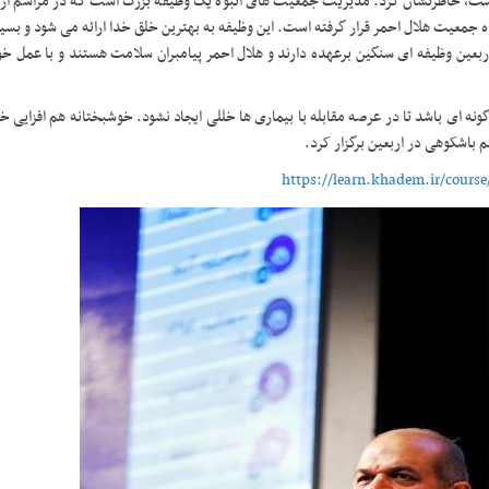
ست، خاطرنشان کرد: مدیریت جمعیت های انبوه یک وظیفه بزرگ است که در مراسم اربع
جمعیت هلال احمر قرار گرفته است. این وظیفه به بهترین خلق خدا ارائه می شود و بسیا
ربعین وظیفه ای سنگین برعهده دارند و هلال احمر پیامبران سلامت هستند و با عمل خو
ه ای باشد تا در عرصه مقابله با بیماری ها خللی ایجاد نشود. خوشبختانه هم افزایی خ
 باشکوهی در اربعین برگزار کرد
.
https://learn.khadem.ir/cours