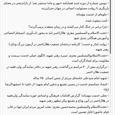
›
دومین شماره از دوره جدید فصلنامه «مهر و ماه» منتشر شد؛ از بازاندیشی در معنای
یاریگری تا روایت مسئولیت انسانی در جهان بحران‌زده
›
جلوه‌ای از خدمت مؤمنانه
›
امت مبعوث شده
›
چرا برخی در جنگ کنار می‌کشند و در زمان منفعت برمی‌گردند؟
›
حجت الاسلام و المسلمین معزی: هلال‌احمر باید به محور تاب‌آوری، انسجام اجتماعی
و آموزش همگانی تبدیل شود
›
روایت ایثار و خدمت؛ کارنامه درخشان جمعیت هلال‌احمر در آزمون بزرگ وداع با
رهبر شهید
›
حجت‌الاسلام‌والمسلمین معزی: سیره رهبر شهید، الگوی عملی خدمت بی‌منت و
مقاومت برای امدادگران است
›
برگزاری بیش از ۴۰ مراسم بزرگداشت رهبر شهید در دفاتر نمایندگی ولی فقیه در
جمعیت هلال احمر
›
شهید امام سیدعلی خامنه‌ای مردی از جنس انسان ۲۵۰ ساله
›
امتداد حماسه‌ی خدمت در مسیر تشییع و تدفین امام شهید؛ از «قم» تا «مشهدالرضا
(ع)»
›
تجلی خدمت مومنانه؛ گزارش اقدامات فرهنگی و امدادی حوزه نمایندگی ولی‌فقیه
در هلال‌احمر در آیین وداع و تشییع پیکر مطهر رهبر شهید
›
حجت‌الاسلام والمسلمین محمدحسین معزی: بعثت امروز مردم ایران تنها در قاب
قیام عاشورا قابل تفسیر است