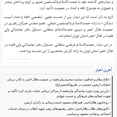
و دیدارهای گذشته خود با حجت الاسلام والمسلمین معزی بر لزوم پرداختن بیشتر
و عمیق‌تر به موضوع فقه و امداد در جمعیت تأکید کرد.
لازم به ذکر است که این دیدار پس از نشست علمی- تخصصی «فقه و امداد آسیب
دیدگان» با ارائه حجت‌الاسلام والمسلمین مبلغی، عضو مجلس خبرگان رهبری در
جمعیت هلال احمر و دبیری حجت‌الاسلام سلطانی، مسئول دفتر نمایندگی ولی
فقیه در هلال احمر استان تهران انجام شد.
در این دیدار حجت‌الاسلام مرتضی سلطانی، مسئول دفتر نمایندگی ولی فقیه در
هلال احمر استان تهران به ارائه گزارش مختصری از این نشست پرداخت.
7/27/2022 12:33:17 PM
آخرین اخبار
›
ابلاغ سلام و خداقوت نماینده محترم ولی‌فقیه در جمعیت هلال احمر به کادر درمان
عملیات اربعین حسینی در طریق‌الحسین(ع)
›
بازرس ویژه حوزه نمایندگی ولی‌فقیه از مراکز درمانی عتبات بازدید کرد؛ تأکید بر
تقویت فعالیت‌های فرهنگی و خدمت جهادی
›
روحانیون هلال‌احمر؛ همراهان معنوی خدمت‌رسانی به زائران اربعین
›
کانون‌های طلاب هلال‌احمر؛ تجلی رهنمودهای رهبر شهید انقلاب در میدان خدمات
اجتماعی و هدایت معنوی و سیاسی