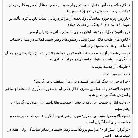
›
ابلاغ سلام و خداقوت نماینده محترم ولی‌فقیه در جمعیت هلال احمر به کادر درمان
عملیات اربعین حسینی در طریق‌الحسین(ع)
›
بازرس ویژه حوزه نمایندگی ولی‌فقیه از مراکز درمانی عتبات بازدید کرد؛ تأکید بر
تقویت فعالیت‌های فرهنگی و خدمت جهادی
›
روحانیون هلال‌احمر؛ همراهان معنوی خدمت‌رسانی به زائران اربعین
›
کانون‌های طلاب هلال‌احمر؛ تجلی رهنمودهای رهبر شهید انقلاب در میدان خدمات
اجتماعی و هدایت معنوی و سیاسی
›
دومین شماره از دوره جدید فصلنامه «مهر و ماه» منتشر شد؛ از بازاندیشی در معنای
یاریگری تا روایت مسئولیت انسانی در جهان بحران‌زده
›
جلوه‌ای از خدمت مؤمنانه
›
امت مبعوث شده
›
چرا برخی در جنگ کنار می‌کشند و در زمان منفعت برمی‌گردند؟
›
حجت الاسلام و المسلمین معزی: هلال‌احمر باید به محور تاب‌آوری، انسجام اجتماعی
و آموزش همگانی تبدیل شود
›
روایت ایثار و خدمت؛ کارنامه درخشان جمعیت هلال‌احمر در آزمون بزرگ وداع با
رهبر شهید
›
حجت‌الاسلام‌والمسلمین معزی: سیره رهبر شهید، الگوی عملی خدمت بی‌منت و
مقاومت برای امدادگران است
›
برگزاری بیش از ۴۰ مراسم بزرگداشت رهبر شهید در دفاتر نمایندگی ولی فقیه در
جمعیت هلال احمر