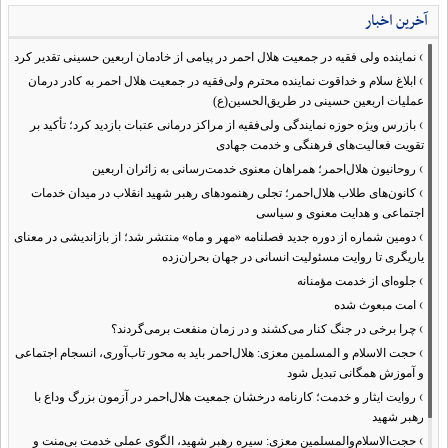
آخرین اخبار
›
نماینده ولی فقیه در جمعیت هلال احمر در پیامی از خادمان اربعین حسینی تقدیر کرد
›
ابلاغ سلام و خداقوت نماینده محترم ولی‌فقیه در جمعیت هلال احمر به کادر درمان
عملیات اربعین حسینی در طریق‌الحسین(ع)
›
بازرس ویژه حوزه نمایندگی ولی‌فقیه از مراکز درمانی عتبات بازدید کرد؛ تأکید بر
تقویت فعالیت‌های فرهنگی و خدمت جهادی
›
روحانیون هلال‌احمر؛ همراهان معنوی خدمت‌رسانی به زائران اربعین
›
کانون‌های طلاب هلال‌احمر؛ تجلی رهنمودهای رهبر شهید انقلاب در میدان خدمات
اجتماعی و هدایت معنوی و سیاسی
›
دومین شماره از دوره جدید فصلنامه «مهر و ماه» منتشر شد؛ از بازاندیشی در معنای
یاریگری تا روایت مسئولیت انسانی در جهان بحران‌زده
›
جلوه‌ای از خدمت مؤمنانه
›
امت مبعوث شده
›
چرا برخی در جنگ کنار می‌کشند و در زمان منفعت برمی‌گردند؟
›
حجت الاسلام و المسلمین معزی: هلال‌احمر باید به محور تاب‌آوری، انسجام اجتماعی
و آموزش همگانی تبدیل شود
›
روایت ایثار و خدمت؛ کارنامه درخشان جمعیت هلال‌احمر در آزمون بزرگ وداع با
رهبر شهید
›
حجت‌الاسلام‌والمسلمین معزی: سیره رهبر شهید، الگوی عملی خدمت بی‌منت و