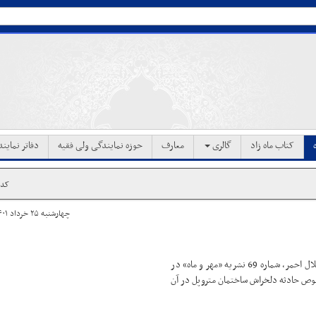
کتاب ماه زاد
گالری
معارف
حوزه نمایندگی ولی فقیه
دفاتر نماین
کد خب
چهارشنبه ۲۵ خرداد ۱۴۰۱ ساعت ۱۱:۳۸
معاونت فرهنگی و امور آموزشی و پژوهشی حوزه نمایندگی ولی فقیه در هلال احمر، شماره 69 نشریه «مهر و ماه» در
یز در خصوص حادثه دلخراش ساختمان متروپل در آن