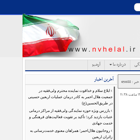
دگی
درباره ما
آرشیو
آخرین اخبار
ر : 65088
›
ابلاغ سلام و خداقوت نماینده محترم ولی‌فقیه در
جمعیت هلال احمر به کادر درمان عملیات اربعین حسینی
در طریق‌الحسین(ع)
›
بازرس ویژه حوزه نمایندگی ولی‌فقیه از مراکز درمانی
عتبات بازدید کرد؛ تأکید بر تقویت فعالیت‌های فرهنگی و
خدمت جهادی
›
روحانیون هلال‌احمر؛ همراهان معنوی خدمت‌رسانی به
زائران اربعین