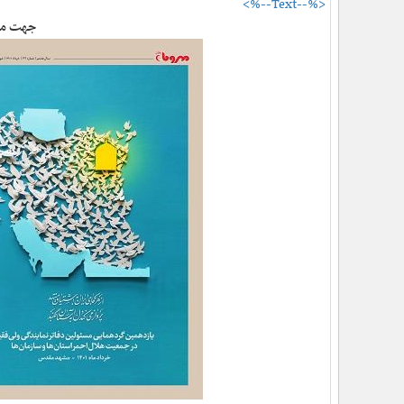
<%--Text--%>
جهت مشا