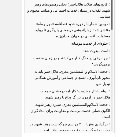
›
کانون‌های طلاب هلال‌احمر؛ تجلی رهنمودهای رهبر
شهید انقلاب در میدان خدمات اجتماعی و هدایت معنوی و
سیاسی
›
دومین شماره از دوره جدید فصلنامه «مهر و ماه»
منتشر شد؛ از بازاندیشی در معنای یاریگری تا روایت
مسئولیت انسانی در جهان بحران‌زده
›
جلوه‌ای از خدمت مؤمنانه
›
امت مبعوث شده
›
چرا برخی در جنگ کنار می‌کشند و در زمان منفعت
برمی‌گردند؟
›
حجت الاسلام و المسلمین معزی: هلال‌احمر باید به
محور تاب‌آوری، انسجام اجتماعی و آموزش همگانی
تبدیل شود
›
روایت ایثار و خدمت؛ کارنامه درخشان جمعیت
هلال‌احمر در آزمون بزرگ وداع با رهبر شهید
›
حجت‌الاسلام‌والمسلمین معزی: سیره رهبر شهید،
الگوی عملی خدمت بی‌منت و مقاومت برای امدادگران
است
›
برگزاری بیش از ۴۰ مراسم بزرگداشت رهبر شهید در
دفاتر نمایندگی ولی فقیه در جمعیت هلال احمر