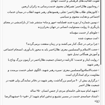
تقویت فعالیت‌های فرهنگی و خدمت جهادی
›
روحانیون هلال‌احمر؛ همراهان معنوی خدمت‌رسانی به زائران اربعین
›
کانون‌های طلاب هلال‌احمر؛ تجلی رهنمودهای رهبر شهید انقلاب در میدان خدمات
اجتماعی و هدایت معنوی و سیاسی
›
دومین شماره از دوره جدید فصلنامه «مهر و ماه» منتشر شد؛ از بازاندیشی در معنای
یاریگری تا روایت مسئولیت انسانی در جهان بحران‌زده
›
جلوه‌ای از خدمت مؤمنانه
›
امت مبعوث شده
›
چرا برخی در جنگ کنار می‌کشند و در زمان منفعت برمی‌گردند؟
›
حجت الاسلام و المسلمین معزی: هلال‌احمر باید به محور تاب‌آوری، انسجام اجتماعی
و آموزش همگانی تبدیل شود
›
روایت ایثار و خدمت؛ کارنامه درخشان جمعیت هلال‌احمر در آزمون بزرگ وداع با
رهبر شهید
›
حجت‌الاسلام‌والمسلمین معزی: سیره رهبر شهید، الگوی عملی خدمت بی‌منت و
مقاومت برای امدادگران است
›
برگزاری بیش از ۴۰ مراسم بزرگداشت رهبر شهید در دفاتر نمایندگی ولی فقیه در
جمعیت هلال احمر
›
شهید امام سیدعلی خامنه‌ای مردی از جنس انسان ۲۵۰ ساله
›
امتداد حماسه‌ی خدمت در مسیر تشییع و تدفین امام شهید؛ از «قم» تا «مشهدالرضا
(ع)»