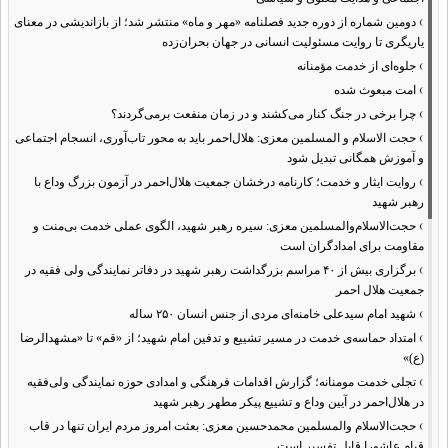
›
دومین شماره از دوره جدید فصلنامه «مهر و ماه» منتشر شد؛ از بازاندیشی در معنای
یاریگری تا روایت مسئولیت انسانی در جهان بحران‌زده
›
جلوه‌ای از خدمت مؤمنانه
›
امت مبعوث شده
›
چرا برخی در جنگ کنار می‌کشند و در زمان منفعت برمی‌گردند؟
›
حجت الاسلام و المسلمین معزی: هلال‌احمر باید به محور تاب‌آوری، انسجام اجتماعی
و آموزش همگانی تبدیل شود
›
روایت ایثار و خدمت؛ کارنامه درخشان جمعیت هلال‌احمر در آزمون بزرگ وداع با
رهبر شهید
›
حجت‌الاسلام‌والمسلمین معزی: سیره رهبر شهید، الگوی عملی خدمت بی‌منت و
مقاومت برای امدادگران است
›
برگزاری بیش از ۴۰ مراسم بزرگداشت رهبر شهید در دفاتر نمایندگی ولی فقیه در
جمعیت هلال احمر
›
شهید امام سیدعلی خامنه‌ای مردی از جنس انسان ۲۵۰ ساله
›
امتداد حماسه‌ی خدمت در مسیر تشییع و تدفین امام شهید؛ از «قم» تا «مشهدالرضا
(ع)»
›
تجلی خدمت مومنانه؛ گزارش اقدامات فرهنگی و امدادی حوزه نمایندگی ولی‌فقیه
در هلال‌احمر در آیین وداع و تشییع پیکر مطهر رهبر شهید
›
حجت‌الاسلام والمسلمین محمدحسین معزی: بعثت امروز مردم ایران تنها در قاب
قیام عاشورا قابل تفسیر است