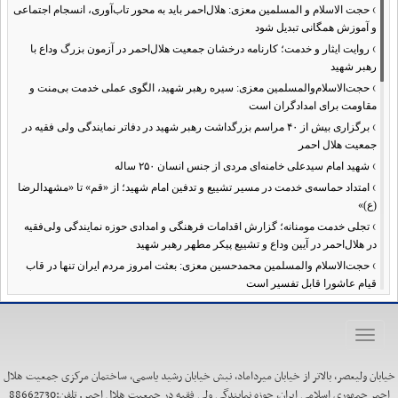
›
حجت الاسلام و المسلمین معزی: هلال‌احمر باید به محور تاب‌آوری، انسجام اجتماعی
و آموزش همگانی تبدیل شود
›
روایت ایثار و خدمت؛ کارنامه درخشان جمعیت هلال‌احمر در آزمون بزرگ وداع با
رهبر شهید
›
حجت‌الاسلام‌والمسلمین معزی: سیره رهبر شهید، الگوی عملی خدمت بی‌منت و
مقاومت برای امدادگران است
›
برگزاری بیش از ۴۰ مراسم بزرگداشت رهبر شهید در دفاتر نمایندگی ولی فقیه در
جمعیت هلال احمر
›
شهید امام سیدعلی خامنه‌ای مردی از جنس انسان ۲۵۰ ساله
›
امتداد حماسه‌ی خدمت در مسیر تشییع و تدفین امام شهید؛ از «قم» تا «مشهدالرضا
(ع)»
›
تجلی خدمت مومنانه؛ گزارش اقدامات فرهنگی و امدادی حوزه نمایندگی ولی‌فقیه
در هلال‌احمر در آیین وداع و تشییع پیکر مطهر رهبر شهید
›
حجت‌الاسلام والمسلمین محمدحسین معزی: بعثت امروز مردم ایران تنها در قاب
قیام عاشورا قابل تفسیر است
›
آمادگی همه‌جانبه معاونت فرهنگی حوزه نمایندگی ولی‌فقیه هلال‌احمر برای
خدمت‌رسانی در مراسم تشییع پیکر مطهر رهبر شهید
Toggle
›
طنین نوای حسینی در ساختمان صلح؛ ویژه‌برنامه‌های عزاداری دهه اول محرم در
navigation
هلال‌احمر آغاز شد
خیابان ولیعصر، بالاتر از خیابان میرداماد، نبش خیابان رشید یاسمی، ساختمان مرکزی جمعیت هلال
›
نماینده ولی‌فقیه در هلال‌احمر: حراست اثرگذار، پشتوانه سرمایه اجتماعی است /
احمر جمهوری اسلامی ایران، حوزه نمایندگی ولی فقیه در جمعیت هلال احمر. تلفن:88662730