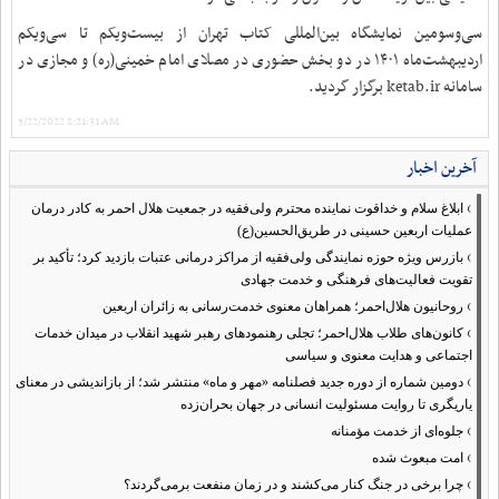
سی‌وسومین نمایشگاه بین‌المللی کتاب تهران از بیست‌ویکم تا سی‌ویکم
اردیبهشت‌ماه ۱۴۰۱ در دو بخش حضوری در مصلای امام خمینی(ره) و مجازی در
سامانه ketab.ir برگزار گردید.
5/22/2022 8:21:31 AM
آخرین اخبار
›
ابلاغ سلام و خداقوت نماینده محترم ولی‌فقیه در جمعیت هلال احمر به کادر درمان
عملیات اربعین حسینی در طریق‌الحسین(ع)
›
بازرس ویژه حوزه نمایندگی ولی‌فقیه از مراکز درمانی عتبات بازدید کرد؛ تأکید بر
تقویت فعالیت‌های فرهنگی و خدمت جهادی
›
روحانیون هلال‌احمر؛ همراهان معنوی خدمت‌رسانی به زائران اربعین
›
کانون‌های طلاب هلال‌احمر؛ تجلی رهنمودهای رهبر شهید انقلاب در میدان خدمات
اجتماعی و هدایت معنوی و سیاسی
›
دومین شماره از دوره جدید فصلنامه «مهر و ماه» منتشر شد؛ از بازاندیشی در معنای
یاریگری تا روایت مسئولیت انسانی در جهان بحران‌زده
›
جلوه‌ای از خدمت مؤمنانه
›
امت مبعوث شده
›
چرا برخی در جنگ کنار می‌کشند و در زمان منفعت برمی‌گردند؟