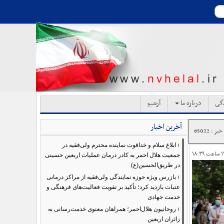
دگی
درباره ما
آرشیو
آخرین اخبار
ر : 65022
›
ابلاغ سلام و خداقوت نماینده محترم ولی‌فقیه در
جمعیت هلال احمر به کادر درمان عملیات اربعین حسینی
در طریق‌الحسین(ع)
›
بازرس ویژه حوزه نمایندگی ولی‌فقیه از مراکز درمانی
عتبات بازدید کرد؛ تأکید بر تقویت فعالیت‌های فرهنگی و
خدمت جهادی
›
روحانیون هلال‌احمر؛ همراهان معنوی خدمت‌رسانی به
زائران اربعین