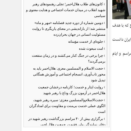
›
کانون‌های طلاب هلال‌احمر؛ تجلی رهنمودهای رهبر
شهید انقلاب در میدان خدمات اجتماعی و هدایت معنوی و
سیاسی
›
دومین شماره از دوره جدید فصلنامه «مهر و ماه»
ع که با هدف
منتشر شد؛ از بازاندیشی در معنای یاریگری تا روایت
مسئولیت انسانی در جهان بحران‌زده
یران دانست
›
جلوه‌ای از خدمت مؤمنانه
›
امت مبعوث شده
راسم و ایام
›
چرا برخی در جنگ کنار می‌کشند و در زمان منفعت
برمی‌گردند؟
›
حجت الاسلام و المسلمین معزی: هلال‌احمر باید به
محور تاب‌آوری، انسجام اجتماعی و آموزش همگانی
تبدیل شود
›
روایت ایثار و خدمت؛ کارنامه درخشان جمعیت
هلال‌احمر در آزمون بزرگ وداع با رهبر شهید
›
حجت‌الاسلام‌والمسلمین معزی: سیره رهبر شهید،
الگوی عملی خدمت بی‌منت و مقاومت برای امدادگران
است
›
برگزاری بیش از ۴۰ مراسم بزرگداشت رهبر شهید در
دفاتر نمایندگی ولی فقیه در جمعیت هلال احمر