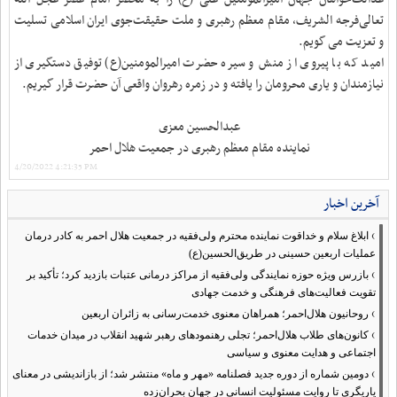
تعالی‌فرجه الشریف، مقام معظم رهبری و ملت حقیقت‌جوی ایران اسلامی تسلیت
و تعزیت می گویم.
امید که با پیروی از منش و سیره حضرت امیرالمومنین(ع) توفیق دستگیری از
نیازمندان و یاری محرومان را یافته و در زمره رهروان واقعی آن حضرت قرار گیریم.
عبدالحسین معزی
نماینده مقام معظم رهبری در جمعیت هلال احمر
4/20/2022 4:21:35 PM
آخرین اخبار
›
ابلاغ سلام و خداقوت نماینده محترم ولی‌فقیه در جمعیت هلال احمر به کادر درمان
عملیات اربعین حسینی در طریق‌الحسین(ع)
›
بازرس ویژه حوزه نمایندگی ولی‌فقیه از مراکز درمانی عتبات بازدید کرد؛ تأکید بر
تقویت فعالیت‌های فرهنگی و خدمت جهادی
›
روحانیون هلال‌احمر؛ همراهان معنوی خدمت‌رسانی به زائران اربعین
›
کانون‌های طلاب هلال‌احمر؛ تجلی رهنمودهای رهبر شهید انقلاب در میدان خدمات
اجتماعی و هدایت معنوی و سیاسی
›
دومین شماره از دوره جدید فصلنامه «مهر و ماه» منتشر شد؛ از بازاندیشی در معنای
یاریگری تا روایت مسئولیت انسانی در جهان بحران‌زده