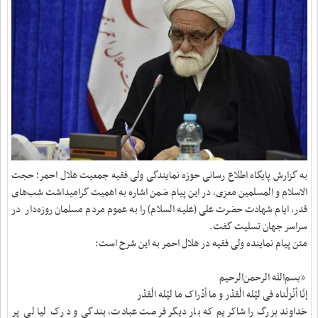
به گزارش پایگاه اطلاع رسانی حوزه نمایندگی ولی فقیه جمعیت هلال احمر؛ حجت
الاسلام و المسلمین معزی، در این پیام ضمن اشاره به اهمیت گرامیداشت شب‌های
قدر، ایام شهادت حضرت علی (علیه السلام) را به عموم مردم مسلمان روزه‌دار در
سراسر جهان تسلیت گفت.
متن پیام نماینده ولی فقیه در هلال احمر به این شرح است:
«بسم‌الله الرحمن‌الرحیم
إنّا أنْزلْناه فی‏ لیْله الْقدْر و ما أدْراک ما لیْله الْقدْر
خداوند بزرگ را شاکریم که بار دیگر فرصت عبادت، بندگی و درک لیالی پر