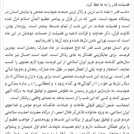
فضیلت قدر را به ما عطا کرد.
«شب قدر» نماد ناب ترین و زلال ترین صحنه عبودیت محض و نیایش انسان در
پیشگاه معبود است. شبی که در آن قرآن بر پیامبر عظیم الشأن اسلام نازل شده
است و فضیلت عبادت در این شب از تمام شب‌ها بیشتر است. روزه‌دار بودن،
تلاوت قرآن، ذکر خداوند و ‏قرائت ادعیه پر فضیلت از حسنات مومنان در این ماه
است که سبب نورانی شدن دل‌ها شده و باید آن‌ها را قدربدانیم.
برای انسان مومن شب قدر که اوج معنویت در ماه مبارک رمضان است بهترین
فرصت برای جایگزینی فضائل به جای رذائل است. امید است امسال نیز مانند
سال‌های گذشته مردم عزیز ایران اسلامی از این فرصت بهره لازم معنوی را کسب
نمایند. استغفار و توبه یکی از اعمال مهم در طول ماه مبارک رمضان و به‌ویژه لیالی
قدر است، بی‌تردید این شب فرصت مغتنمی است برای روزه داران و بندگان تا بار
دیگر دل‌های خود را از آلودگی‌های گناه زدوده و لحظاتی را در سایه بندگی و
عبودیت، به بازسازی درون و رسیدن به خلوص معنوی و توفیق توبه به درگاه الهی
سپری کنند و کسی که این شب را از دست بدهد به معنای واقعی زیانکار است.
اینجانب، ضمن آرزوی قبولی طاعات و عبادات خالصانه مردم مومن و خداجوی
ایران اسلامی، به ویژه خانواده تلاش‌گر هلال احمر، از درگاه حضرت احدیت سلامتی
مردم عزیز و توفیق بهره‌گیری از برکات این شب‌ها و بهره‌مندی از مواهب عظیم آن
را برای همگان مسئلت دارم و ایام مصیبت شهادت امام اول شیعیان و پیشوای
عدالت‌خواهان جهان امیرالمومنین علی (ع) را به محضر امام عصر عجل الله