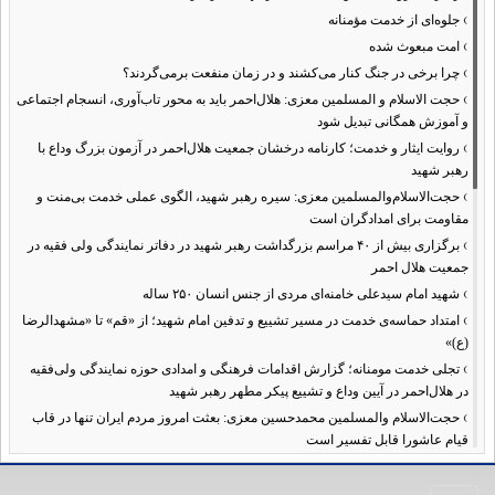
›
جلوه‌ای از خدمت مؤمنانه
›
امت مبعوث شده
›
چرا برخی در جنگ کنار می‌کشند و در زمان منفعت برمی‌گردند؟
›
حجت الاسلام و المسلمین معزی: هلال‌احمر باید به محور تاب‌آوری، انسجام اجتماعی
و آموزش همگانی تبدیل شود
›
روایت ایثار و خدمت؛ کارنامه درخشان جمعیت هلال‌احمر در آزمون بزرگ وداع با
رهبر شهید
›
حجت‌الاسلام‌والمسلمین معزی: سیره رهبر شهید، الگوی عملی خدمت بی‌منت و
مقاومت برای امدادگران است
›
برگزاری بیش از ۴۰ مراسم بزرگداشت رهبر شهید در دفاتر نمایندگی ولی فقیه در
جمعیت هلال احمر
›
شهید امام سیدعلی خامنه‌ای مردی از جنس انسان ۲۵۰ ساله
›
امتداد حماسه‌ی خدمت در مسیر تشییع و تدفین امام شهید؛ از «قم» تا «مشهدالرضا
(ع)»
›
تجلی خدمت مومنانه؛ گزارش اقدامات فرهنگی و امدادی حوزه نمایندگی ولی‌فقیه
در هلال‌احمر در آیین وداع و تشییع پیکر مطهر رهبر شهید
›
حجت‌الاسلام والمسلمین محمدحسین معزی: بعثت امروز مردم ایران تنها در قاب
قیام عاشورا قابل تفسیر است
›
آمادگی همه‌جانبه معاونت فرهنگی حوزه نمایندگی ولی‌فقیه هلال‌احمر برای
خدمت‌رسانی در مراسم تشییع پیکر مطهر رهبر شهید