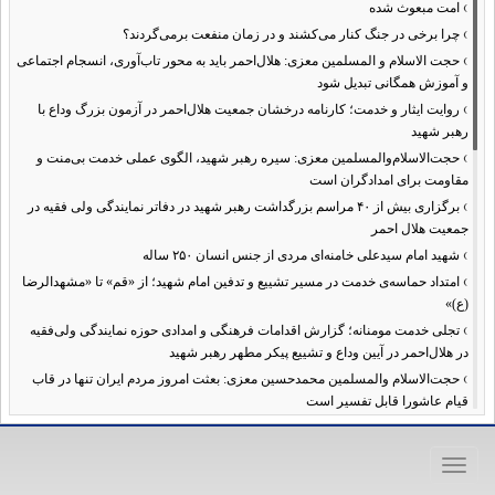
›
امت مبعوث شده
›
چرا برخی در جنگ کنار می‌کشند و در زمان منفعت برمی‌گردند؟
›
حجت الاسلام و المسلمین معزی: هلال‌احمر باید به محور تاب‌آوری، انسجام اجتماعی
و آموزش همگانی تبدیل شود
›
روایت ایثار و خدمت؛ کارنامه درخشان جمعیت هلال‌احمر در آزمون بزرگ وداع با
رهبر شهید
›
حجت‌الاسلام‌والمسلمین معزی: سیره رهبر شهید، الگوی عملی خدمت بی‌منت و
مقاومت برای امدادگران است
›
برگزاری بیش از ۴۰ مراسم بزرگداشت رهبر شهید در دفاتر نمایندگی ولی فقیه در
جمعیت هلال احمر
›
شهید امام سیدعلی خامنه‌ای مردی از جنس انسان ۲۵۰ ساله
›
امتداد حماسه‌ی خدمت در مسیر تشییع و تدفین امام شهید؛ از «قم» تا «مشهدالرضا
(ع)»
›
تجلی خدمت مومنانه؛ گزارش اقدامات فرهنگی و امدادی حوزه نمایندگی ولی‌فقیه
در هلال‌احمر در آیین وداع و تشییع پیکر مطهر رهبر شهید
›
حجت‌الاسلام والمسلمین محمدحسین معزی: بعثت امروز مردم ایران تنها در قاب
قیام عاشورا قابل تفسیر است
›
آمادگی همه‌جانبه معاونت فرهنگی حوزه نمایندگی ولی‌فقیه هلال‌احمر برای
خدمت‌رسانی در مراسم تشییع پیکر مطهر رهبر شهید
Toggle
›
طنین نوای حسینی در ساختمان صلح؛ ویژه‌برنامه‌های عزاداری دهه اول محرم در
navigation