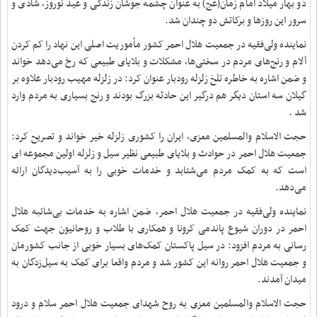
دو بهار میلاد امام زمان(عج) به عنوان چشمه جوشان زندگی و عید نوروز، شادی و
سرور این روزها و برکاتش دو چندان شد
.
نماینده ولی‌فقیه در جمعیت هلال احمر کشور مأموریت اصلی این نهاد را کم کردن
آلام و رنج‌های مردم در سختی‌ها، مشکلات و بلایای طبیعی که رخ می‌دهد خواند
و ضمن اشاره به خاطره تلخ زلزله رودبار عنوان کرد: در زلزله مهیب رودبار علاوه بر
گیلان سه استان دیگر هم درگیر این حادثه بزرگ بودند و رنج بسیاری به مردم وارد
شد
.
حجت الاسلام والمسلمین معزی، ایران را کشوری زلزله خیر خواند و تصریح کرد:
جمعیت هلال احمر در حوادث و بلایای طبیعی نظیر سیل و زلزله اولین مجموعه ای
است که به کمک مردم می‌شتابد و خدمات خوبی را به آسیب‌دیدگان ارائه
می‌دهد
.
نماینده ولی‌فقیه در جمعیت هلال احمر، ضمن اشاره به خدمات بی‌شائبه هلال
احمر در دوران شیوع پاندمی کرونا و همکاری با طلاب و روحانیون جهت کمک
رسانی به مردم افزود: در سیل پاکستان کمک‌های بسیار خوبی از جانب کشورمان
و جمعیت هلال احمر روانه این کشور شد و مردم واقعا برای کمک به سیل‌زدگان به
میدان آمدند
.
حجت الاسلام والمسلمین معزی به روح شهدای جمعیت هلال احمر سلام و درود