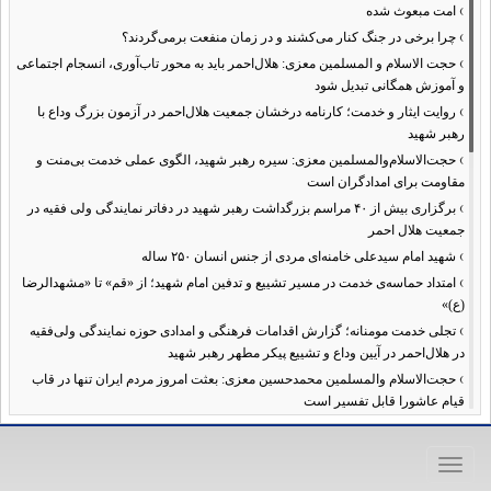
›
امت مبعوث شده
›
چرا برخی در جنگ کنار می‌کشند و در زمان منفعت برمی‌گردند؟
›
حجت الاسلام و المسلمین معزی: هلال‌احمر باید به محور تاب‌آوری، انسجام اجتماعی
و آموزش همگانی تبدیل شود
›
روایت ایثار و خدمت؛ کارنامه درخشان جمعیت هلال‌احمر در آزمون بزرگ وداع با
رهبر شهید
›
حجت‌الاسلام‌والمسلمین معزی: سیره رهبر شهید، الگوی عملی خدمت بی‌منت و
مقاومت برای امدادگران است
›
برگزاری بیش از ۴۰ مراسم بزرگداشت رهبر شهید در دفاتر نمایندگی ولی فقیه در
جمعیت هلال احمر
›
شهید امام سیدعلی خامنه‌ای مردی از جنس انسان ۲۵۰ ساله
›
امتداد حماسه‌ی خدمت در مسیر تشییع و تدفین امام شهید؛ از «قم» تا «مشهدالرضا
(ع)»
›
تجلی خدمت مومنانه؛ گزارش اقدامات فرهنگی و امدادی حوزه نمایندگی ولی‌فقیه
در هلال‌احمر در آیین وداع و تشییع پیکر مطهر رهبر شهید
›
حجت‌الاسلام والمسلمین محمدحسین معزی: بعثت امروز مردم ایران تنها در قاب
قیام عاشورا قابل تفسیر است
›
آمادگی همه‌جانبه معاونت فرهنگی حوزه نمایندگی ولی‌فقیه هلال‌احمر برای
خدمت‌رسانی در مراسم تشییع پیکر مطهر رهبر شهید
Toggle
›
طنین نوای حسینی در ساختمان صلح؛ ویژه‌برنامه‌های عزاداری دهه اول محرم در
navigation