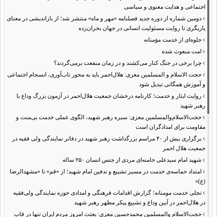
اجتماعی و هدایت معنوی و سیاسی
›
دومین شماره از دوره جدید فصلنامه «مهر و ماه» منتشر شد؛ از بازاندیشی در معنای
یاریگری تا روایت مسئولیت انسانی در جهان بحران‌زده
›
جلوه‌ای از خدمت مؤمنانه
›
امت مبعوث شده
›
چرا برخی در جنگ کنار می‌کشند و در زمان منفعت برمی‌گردند؟
›
حجت الاسلام و المسلمین معزی: هلال‌احمر باید به محور تاب‌آوری، انسجام اجتماعی
و آموزش همگانی تبدیل شود
›
روایت ایثار و خدمت؛ کارنامه درخشان جمعیت هلال‌احمر در آزمون بزرگ وداع با
رهبر شهید
›
حجت‌الاسلام‌والمسلمین معزی: سیره رهبر شهید، الگوی عملی خدمت بی‌منت و
مقاومت برای امدادگران است
›
برگزاری بیش از ۴۰ مراسم بزرگداشت رهبر شهید در دفاتر نمایندگی ولی فقیه در
جمعیت هلال احمر
›
شهید امام سیدعلی خامنه‌ای مردی از جنس انسان ۲۵۰ ساله
›
امتداد حماسه‌ی خدمت در مسیر تشییع و تدفین امام شهید؛ از «قم» تا «مشهدالرضا
(ع)»
›
تجلی خدمت مومنانه؛ گزارش اقدامات فرهنگی و امدادی حوزه نمایندگی ولی‌فقیه
در هلال‌احمر در آیین وداع و تشییع پیکر مطهر رهبر شهید
›
حجت‌الاسلام والمسلمین محمدحسین معزی: بعثت امروز مردم ایران تنها در قاب