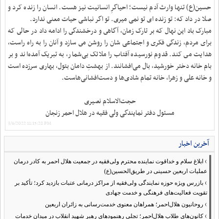
حسین(ع) تنها وارث آدم نیست؛ احیاگرِ انسانیت نیز هست. انسان را زنده کرد و
صلا در داد که: تو زنده ای تو نمی میری. تو اگر نباشی حیات معنی ندارد.
مبارک باد این نهال که بر تارک زمان، آگاهى و درخشندگى را ادامه داد در حالى که
براى مردم، زندگى فکرى و اجتماعی شان را روشن مى‏ سازد و آنان را به راه راست،
هدایت مى‏ کند. قدوم نورسیده آفتاب را ملائک بی‏‌شمار، به تبریک آمده‏‌اند و بر
بام خانه دختر خورشید، بال می‏‌افشانند. از بهشتِ دامان بتول، بهاری سرزده است
و خانه علی و زهرا، خانه تمام شادی‌‏‌ها و دست‏‌افشانی‏‌‌هاست.
حجت‌الاسلام نصیری
مسئول دفتر نمایندگی ولی فقیه در هلال احمر زنجان
3/6/2022 11:15:28 PM
آخرین اخبار
›
ابلاغ سلام و خداقوت نماینده محترم ولی‌فقیه در جمعیت هلال احمر به کادر درمان
عملیات اربعین حسینی در طریق‌الحسین(ع)
›
بازرس ویژه حوزه نمایندگی ولی‌فقیه از مراکز درمانی عتبات بازدید کرد؛ تأکید بر
تقویت فعالیت‌های فرهنگی و خدمت جهادی
›
روحانیون هلال‌احمر؛ همراهان معنوی خدمت‌رسانی به زائران اربعین
›
کانون‌های طلاب هلال‌احمر؛ تجلی رهنمودهای رهبر شهید انقلاب در میدان خدمات