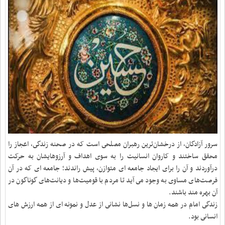
سرور آزادگان، از درخشان‌ترین رهبران مصلحى است که در صحنه زندگى، اعجاز را
محقق ساختند و کاروان انسانیت را به سوى اهداف و آرزوهایشان به حرکت
درآوردند و آن را براى ایجاد جامعه‏ اى متوازن، پیش راندند؛ جامعه ‏اى که در آن
فرصت‌هاى مساوى به وجود مى ‏آید تا مردم با قومیت‌ها و دیانت‌هاى گوناگون در
آن بهره ‏مند باشند.
زندگى امام در همه زما‌ن ها و نسل‌ها نشانى از عدل و نمونه‏ اى از همه ارز‌ش هاى
انسانى بود.