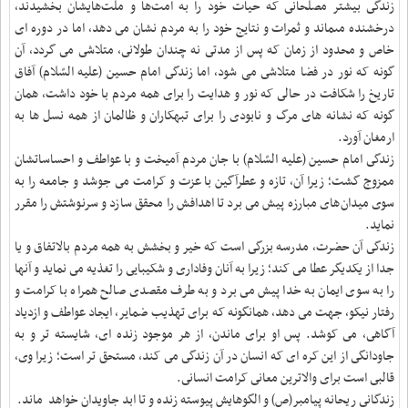
زندگى بیشتر مصلحانى که حیات خود را به امت‌ها و ملت‌هایشان بخشیدند،
درخشنده مى‏ماند و ثمرات و نتایج خود را به مردم نشان مى ‏دهد، اما در دوره ‏اى
خاص و محدود از زمان که پس از مدتى نه چندان طولانى، متلاشى مى ‏گردد، آن
گونه که نور در فضا متلاشى می شود، اما زندگى امام حسین (علیه السّلام) آفاق
تاریخ را شکافت در حالى که نور و هدایت را براى همه مردم با خود داشت، همان
گونه که نشانه‏ هاى مرگ و نابودى را براى تبهکاران و ظالمان از همه نسل ها به
ارمغان آورد.
زندگى امام حسین (علیه السّلام) با جان مردم آمیخت و با عواطف و احساساتشان
ممزوج گشت؛ زیرا آن، تازه و عطرآگین با عزت و کرامت مى‏ جوشد و جامعه را به
سوى میدان‌هاى مبارزه پیش مى ‏برد تا اهدافش را محقق سازد و سرنوشتش را مقرر
نماید.
زندگى آن حضرت، مدرسه بزرگى است که خیر و بخشش به همه مردم بالاتفاق و یا
جدا از یکدیگر عطا مى ‏کند؛ زیرا به آنان وفادارى و شکیبایى را تغذیه مى‏ نماید و آنها
را به سوى ایمان به خدا پیش مى ‏برد و به طرف مقصدى صالح همراه با کرامت و
رفتار نیکو، جهت مى‏ دهد، همان‏گونه که براى تهذیب ضمایر، ایجاد عواطف و ازدیاد
آگاهى، مى ‏کوشد. پس او براى ماندن، از هر موجود زنده ‏اى، شایسته ‏تر و به
جاودانگى از این کره ‏اى که انسان در آن زندگى مى‏ کند، مستحق‏ تر است؛ زیرا وى،
قالبى است براى والاترین معانى کرامت انسانى.
زندگانى ریحانه پیامبر(ص) و الگوهایش پیوسته زنده و تا ابد جاویدان خواهد ماند.