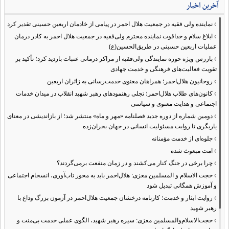
آخرین اخبار
›
نماینده ولی فقیه در جمعیت هلال احمر در پیامی از خادمان اربعین حسینی تقدیر کرد
›
ابلاغ سلام و خداقوت نماینده محترم ولی‌فقیه در جمعیت هلال احمر به کادر درمان
عملیات اربعین حسینی در طریق‌الحسین(ع)
›
بازرس ویژه حوزه نمایندگی ولی‌فقیه از مراکز درمانی عتبات بازدید کرد؛ تأکید بر
تقویت فعالیت‌های فرهنگی و خدمت جهادی
›
روحانیون هلال‌احمر؛ همراهان معنوی خدمت‌رسانی به زائران اربعین
›
کانون‌های طلاب هلال‌احمر؛ تجلی رهنمودهای رهبر شهید انقلاب در میدان خدمات
اجتماعی و هدایت معنوی و سیاسی
›
دومین شماره از دوره جدید فصلنامه «مهر و ماه» منتشر شد؛ از بازاندیشی در معنای
یاریگری تا روایت مسئولیت انسانی در جهان بحران‌زده
›
جلوه‌ای از خدمت مؤمنانه
›
امت مبعوث شده
›
چرا برخی در جنگ کنار می‌کشند و در زمان منفعت برمی‌گردند؟
›
حجت الاسلام و المسلمین معزی: هلال‌احمر باید به محور تاب‌آوری، انسجام اجتماعی
و آموزش همگانی تبدیل شود
›
روایت ایثار و خدمت؛ کارنامه درخشان جمعیت هلال‌احمر در آزمون بزرگ وداع با
رهبر شهید
›
حجت‌الاسلام‌والمسلمین معزی: سیره رهبر شهید، الگوی عملی خدمت بی‌منت و