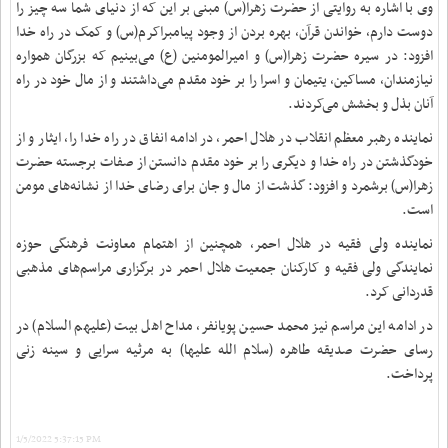
وی با اشاره به روایتی از حضرت زهرا(س) مبنی بر این که از دنیای شما سه چیز را
دوست دارم، خواندن قرآن، بهره بردن از وجود پیامبراکرم(س) و کمک در راه خدا
افزود: در سیره حضرت زهرا(س) و امیرالمومنین (ع) می‌بینیم که بزرگان همواره
نیازمندان، مساکین، یتیمان و اسرا را بر خود مقدم می‌داشتند و از مال خود در راه
آنان بذل و بخشش می‌کردند
.
نماینده رهبر معظم انقلاب در هلال احمر، در ادامه انفاق در راه خدا را، ایثار و از
خودگذشتن در راه خدا و دیگری را بر خود مقدم دانستن از صفات برجسته حضرت
زهرا(س) برشمرد و افزود: گذشت از مال و جان برای رضای خدا از نشانه‌‌های مومن
است
.
نماینده ولی فقیه در هلال احمر، همچنین از اهتمام‌ معاونت فرهنگی حوزه
نمایندگی ولی فقیه و کارکنان جمعیت هلال احمر در برگزاری مراسم‌های مذهبی
قدردانی کرد.
در ادامه این مراسم نیز محمد حسین پویانفر، مداح اهل بیت (علیهم السلام) در
رسای حضرت صدیقه طاهره (سلام الله علیها) به مرثیه سرایی و سینه زنی
پرداخت.
1/5/2022 5:37:15 PM