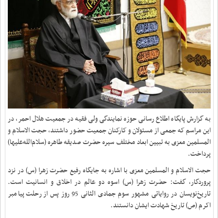
به گزارش پایگاه اطلاع رسانی حوزه نمایندگی ولی فقیه در جمعیت هلال احمر، در
این مراسم که جمعی از مسئولان و کارکنان جمعیت حضور داشتند، حجت الاسلام و
المسلمین معزی به تبیین ابعاد مختلف سیره حضرت صدیقه طاهره (سلام‌الله‌علیها)
پرداخت
.
حجت الاسلام و المسلمین معزی با اشاره به جایگاه رفیع حضرت زهرا (س) در نزد
پروردگار، گفت: حضرت زهرا (س) اسوه دو عالم در اخلاق و انسانیت است.
تاریخ‌نویسان در روایاتی مشهور سوم جمادی الثانی 95 روز پس از رحلت پیامبر
اکرم (ص) تاریخ شهادت ایشان دانستند
.