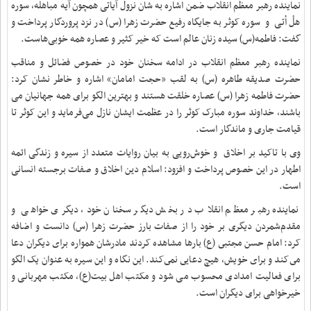
نماینده رهبر معظم انقلاب ضمن اشاره به شان نزول آیاتی همچون آیه مباهله، سوره
هلْ أتی و سوره کوثر به جایگاه رفیع حضرت زهرا (س) در نزد پروردگار پرداخت و
گفت: فاطمه(س) سیده زنان عالم است که خیر کثیر و عصاره همه خوبی‌هاست.
نماینده رهبر معظم انقلاب در ادامه سخنان خود در خصوص فضائل و مناقب
حضرت صدیقه طاهره (س) به لقب «حجت امامان» اشاره و خاطر نشان کرد:
حضرت فاطمه زهرا (س) عصاره خلقت هستند و بهترین الگو برای همه جهانیان می
باشند، خداوند سوره مبارک کوثر را در عظمت ایشان نازل می‌فرماید و این کوثر تا
قیامت جاری و ماندگار است
.
وی با تاکید بر اخلاق و خوش‌رویی به بیان روایات متعدد از سیره و زندگی ائمه
اطهار در این خصوص پرداخت و افزود: اسلام دین اخلاق و صفات برجسته انسانی
است
.
نماینده رهبر معظم انقلاب در بخش دیگر سخنان خود، دیگری خواهی و
مقدم‌شمردن دیگری بر خود را از صفات بارز حضرت زهرا (س) دانست و اضافه
کرد: امام حسن مجتبى (ع)‌ بارها مشاهده کردند مادرشان همواره براى دیگران دعا
مى‌کند و براى خویش، هیچ دعایى نمى‌کند. این نگاه و این سیره به عنوان یک الگو
برای فعالیت‌ امدادی محسوب می شود و مکتب اهل بیت(ع)، مکتب مهربانی و
خیرخواهی برای دیگران است
.