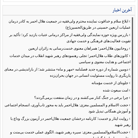
آخرین اخبار
›
ابلاغ سلام و خداقوت نماینده محترم ولی‌فقیه در جمعیت هلال احمر به کادر درمان
عملیات اربعین حسینی در طریق‌الحسین(ع)
›
بازرس ویژه حوزه نمایندگی ولی‌فقیه از مراکز درمانی عتبات بازدید کرد؛ تأکید بر
تقویت فعالیت‌های فرهنگی و خدمت جهادی
›
روحانیون هلال‌احمر؛ همراهان معنوی خدمت‌رسانی به زائران اربعین
›
کانون‌های طلاب هلال‌احمر؛ تجلی رهنمودهای رهبر شهید انقلاب در میدان خدمات
اجتماعی و هدایت معنوی و سیاسی
›
دومین شماره از دوره جدید فصلنامه «مهر و ماه» منتشر شد؛ از بازاندیشی در معنای
یاریگری تا روایت مسئولیت انسانی در جهان بحران‌زده
›
جلوه‌ای از خدمت مؤمنانه
›
امت مبعوث شده
›
چرا برخی در جنگ کنار می‌کشند و در زمان منفعت برمی‌گردند؟
›
حجت الاسلام و المسلمین معزی: هلال‌احمر باید به محور تاب‌آوری، انسجام اجتماعی
و آموزش همگانی تبدیل شود
›
روایت ایثار و خدمت؛ کارنامه درخشان جمعیت هلال‌احمر در آزمون بزرگ وداع با
رهبر شهید
›
حجت‌الاسلام‌والمسلمین معزی: سیره رهبر شهید، الگوی عملی خدمت بی‌منت و